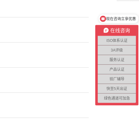
现在咨询立享优惠
在线咨询
ISO体系认证
3A评级
服务认证
产品认证
验厂辅导
快至5天出证
绿色通道可加急