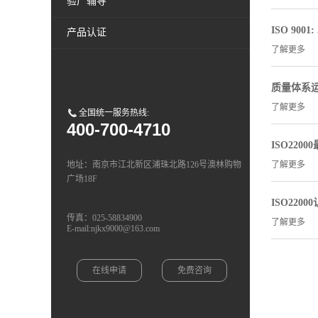
验厂辅导
ISO 900
产品认证
了解更多
质量体系运
了解更多
全国统一服务热线:
400-700-4710
ISO220
地址：南京市江北新区浦珠北路126号澳林购物
了解更多
广场18F
ISO220
传真：025-58834900
了解更多
E-mail:njkx9000@163.com
在线申请
免费咨询