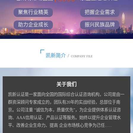
聚焦行业精英
把握企业需求
助力企业成长
振兴民族品牌
凯新简介
/
COMPANY FILE
关于我们
凯新认证是一家面向全国的国际综合认证咨询机构，公司是由一
群资深顾问专家成立的，团队有20年的实战经验，总部位于南
京。公司注重 “诚信为本，质量优先”，为企业提供体系认证咨
询、AAA信用认证、产品认证等服务。始终以提升企业管理水
平、改善企业生命力、提高 企业市场核心竞争为己任......