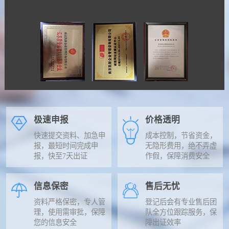
极速申报
价格透明
快速提交资料、加急申
成本控制，节省资金，
报，最短时间完成申
无隐形费用，绝不弄虚
报，快至7天出证
作假，保障消费安全
信息保密
售后无忧
资料严格保密，专人管
登记后会有专业售后团
理，使用需审批，保障
队全方位跟踪服务，保
您的信息安全
障出证效率