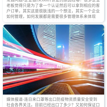
常遇问题-企业做ISO9001认证的原因在哪？很多企业
老板觉得只是为了拿一个认证然后可以拿到相应的客
户订单，其实这是很肤浅的一个想法，其实一个企业
如何管理，如何发展都是需要很多管理体系来体现
的，每天都会有不同的企业创立，但是我们如何去证
实一个企业的合法，有质量保证了？这就是ISO9001
认证体现价值的时候，那么键锋小编就来细说下企业
做ISO9001认证的根本原因。
媒体报道-连日来口罩等出口防疫物资质量安全受到
社会各界关注。目前已经出口了多少？又如何保证口