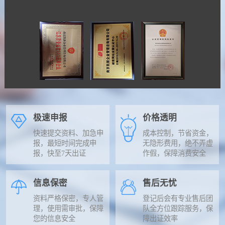
极速申报
价格透明
快速提交资料、加急申
成本控制，节省资金，
报，最短时间完成申
无隐形费用，绝不弄虚
报，快至7天出证
作假，保障消费安全
信息保密
售后无忧
资料严格保密，专人管
登记后会有专业售后团
理，使用需审批，保障
队全方位跟踪服务，保
您的信息安全
障出证效率