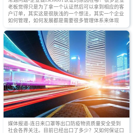
常遇问题-企业做ISO9001认证的原因在哪？很多企业
老板觉得只是为了拿一个认证然后可以拿到相应的客
户订单，其实这是很肤浅的一个想法，其实一个企业
如何管理，如何发展都是需要很多管理体系来体现
的，每天都会有不同的企业创立，但是我们如何去证
实一个企业的合法，有质量保证了？这就是ISO9001
认证体现价值的时候，那么键锋小编就来细说下企业
做ISO9001认证的根本原因。
媒体报道-连日来口罩等出口防疫物资质量安全受到
社会各界关注。目前已经出口了多少？又如何保证口