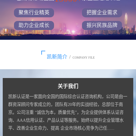
聚焦行业精英
把握企业需求
助力企业成长
振兴民族品牌
凯新简介
/
COMPANY FILE
关于我们
凯新认证是一家面向全国的国际综合认证咨询机构，公司是由一
群资深顾问专家成立的，团队有20年的实战经验，总部位于南
京。公司注重 “诚信为本，质量优先”，为企业提供体系认证咨
询、AAA信用认证、产品认证等服务。始终以提升企业管理水
平、改善企业生命力、提高 企业市场核心竞争为己任......