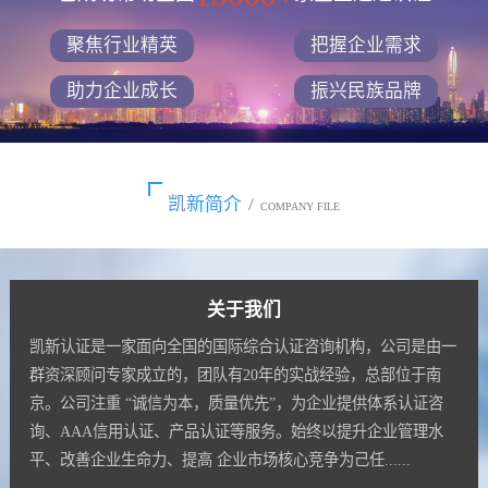
聚焦行业精英
把握企业需求
助力企业成长
振兴民族品牌
凯新简介
/
COMPANY FILE
关于我们
凯新认证是一家面向全国的国际综合认证咨询机构，公司是由一
群资深顾问专家成立的，团队有20年的实战经验，总部位于南
京。公司注重 “诚信为本，质量优先”，为企业提供体系认证咨
询、AAA信用认证、产品认证等服务。始终以提升企业管理水
平、改善企业生命力、提高 企业市场核心竞争为己任......