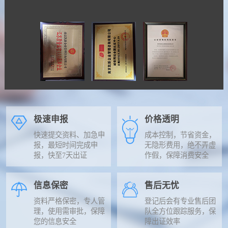
极速申报
价格透明
快速提交资料、加急申
成本控制，节省资金，
报，最短时间完成申
无隐形费用，绝不弄虚
报，快至7天出证
作假，保障消费安全
信息保密
售后无忧
资料严格保密，专人管
登记后会有专业售后团
理，使用需审批，保障
队全方位跟踪服务，保
您的信息安全
障出证效率