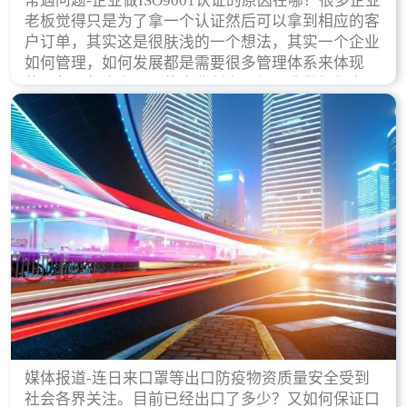
常遇问题-企业做ISO9001认证的原因在哪？很多企业
老板觉得只是为了拿一个认证然后可以拿到相应的客
户订单，其实这是很肤浅的一个想法，其实一个企业
如何管理，如何发展都是需要很多管理体系来体现
的，每天都会有不同的企业创立，但是我们如何去证
实一个企业的合法，有质量保证了？这就是ISO9001
认证体现价值的时候，那么键锋小编就来细说下企业
做ISO9001认证的根本原因。
媒体报道-连日来口罩等出口防疫物资质量安全受到
社会各界关注。目前已经出口了多少？又如何保证口