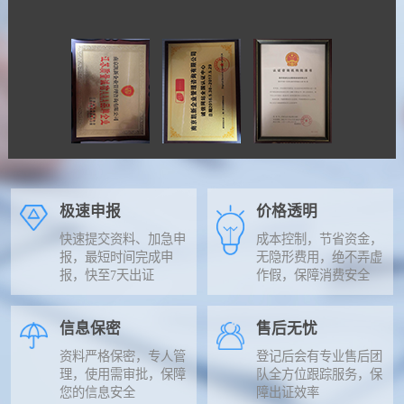
极速申报
价格透明
快速提交资料、加急申
成本控制，节省资金，
报，最短时间完成申
无隐形费用，绝不弄虚
报，快至7天出证
作假，保障消费安全
信息保密
售后无忧
资料严格保密，专人管
登记后会有专业售后团
理，使用需审批，保障
队全方位跟踪服务，保
您的信息安全
障出证效率