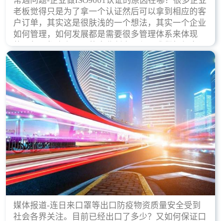
常遇问题-企业做ISO9001认证的原因在哪？很多企业
老板觉得只是为了拿一个认证然后可以拿到相应的客
户订单，其实这是很肤浅的一个想法，其实一个企业
如何管理，如何发展都是需要很多管理体系来体现
的，每天都会有不同的企业创立，但是我们如何去证
实一个企业的合法，有质量保证了？这就是ISO9001
认证体现价值的时候，那么键锋小编就来细说下企业
做ISO9001认证的根本原因。
媒体报道-连日来口罩等出口防疫物资质量安全受到
社会各界关注。目前已经出口了多少？又如何保证口