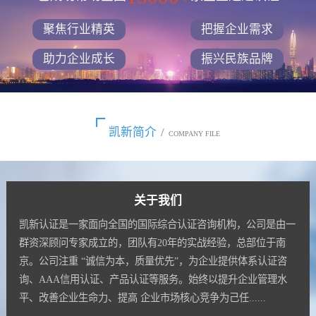
聚焦行业精英
把握企业需求
助力企业成长
振兴民族品牌
凯新简介
/
COMPANY FILE
关于我们
凯新认证是一家面向全国的国际综合认证咨询机构，公司是由一
群资深顾问专家成立的，团队有20年的实战经验，总部位于南
京。公司注重 “诚信为本，质量优先”，为企业提供体系认证咨
询、AAA信用认证、产品认证等服务。始终以提升企业管理水
平、改善企业生命力、提高 企业市场核心竞争为己任......