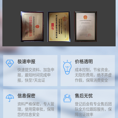
极速申报
价格透明
快速提交资料、加急申
成本控制，节省资金，
报，最短时间完成申
无隐形费用，绝不弄虚
报，快至7天出证
作假，保障消费安全
信息保密
售后无忧
资料严格保密，专人管
登记后会有专业售后团
理，使用需审批，保障
队全方位跟踪服务，保
您的信息安全
障出证效率