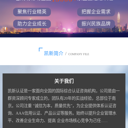
聚焦行业精英
把握企业需求
助力企业成长
振兴民族品牌
凯新简介
/
COMPANY FILE
关于我们
凯新认证是一家面向全国的国际综合认证咨询机构，公司是由一
群资深顾问专家成立的，团队有20年的实战经验，总部位于南
京。公司注重 “诚信为本，质量优先”，为企业提供体系认证咨
询、AAA信用认证、产品认证等服务。始终以提升企业管理水
平、改善企业生命力、提高 企业市场核心竞争为己任......