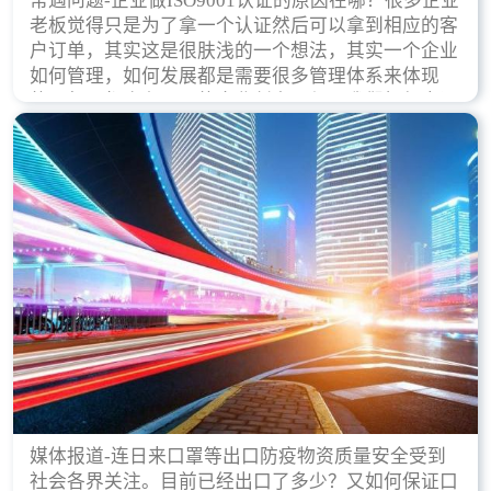
常遇问题-企业做ISO9001认证的原因在哪？很多企业
老板觉得只是为了拿一个认证然后可以拿到相应的客
户订单，其实这是很肤浅的一个想法，其实一个企业
如何管理，如何发展都是需要很多管理体系来体现
的，每天都会有不同的企业创立，但是我们如何去证
实一个企业的合法，有质量保证了？这就是ISO9001
认证体现价值的时候，那么键锋小编就来细说下企业
做ISO9001认证的根本原因。
媒体报道-连日来口罩等出口防疫物资质量安全受到
社会各界关注。目前已经出口了多少？又如何保证口