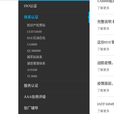
SA800
ISO认证
了解更多
体系认证
完整说明 
知识产权贯标
了解更多
IATF16949
HSE石油石化
这份HS
SA8000
了解更多
QC080000
国军标体系
战胜疫情
诚信管理体系
AS9100
了解更多
TL9000
疫情面前，
服务认证
了解更多
AAA信用评级
IATF1
验厂辅导
了解更多