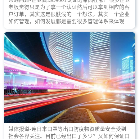
常遇问题-企业做ISO9001认证的原因在哪？很多企业
老板觉得只是为了拿一个认证然后可以拿到相应的客
户订单，其实这是很肤浅的一个想法，其实一个企业
如何管理，如何发展都是需要很多管理体系来体现
的，每天都会有不同的企业创立，但是我们如何去证
实一个企业的合法，有质量保证了？这就是ISO9001
认证体现价值的时候，那么键锋小编就来细说下企业
做ISO9001认证的根本原因。
媒体报道-连日来口罩等出口防疫物资质量安全受到
社会各界关注。目前已经出口了多少？又如何保证口