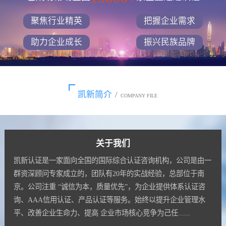
聚焦行业精英
把握企业需求
助力企业成长
振兴民族品牌
凯新简介
/
COMPANY FILE
关于我们
凯新认证是一家面向全国的国际综合认证咨询机构，公司是由一
群资深顾问专家成立的，团队有20年的实战经验，总部位于南
京。公司注重 “诚信为本，质量优先”，为企业提供体系认证咨
询、AAA信用认证、产品认证等服务。始终以提升企业管理水
平、改善企业生命力、提高 企业市场核心竞争为己任......