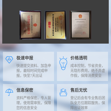
极速申报
价格透明
快速提交资料、加急申
成本控制，节省资金，
报，最短时间完成申
无隐形费用，绝不弄虚
报，快至7天出证
作假，保障消费安全
信息保密
售后无忧
资料严格保密，专人管
登记后会有专业售后团
理，使用需审批，保障
队全方位跟踪服务，保
您的信息安全
障出证效率