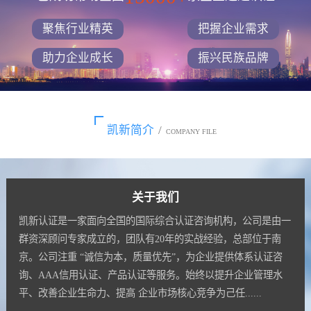
聚焦行业精英
把握企业需求
助力企业成长
振兴民族品牌
凯新简介
/
COMPANY FILE
关于我们
凯新认证是一家面向全国的国际综合认证咨询机构，公司是由一
群资深顾问专家成立的，团队有20年的实战经验，总部位于南
京。公司注重 “诚信为本，质量优先”，为企业提供体系认证咨
询、AAA信用认证、产品认证等服务。始终以提升企业管理水
平、改善企业生命力、提高 企业市场核心竞争为己任......