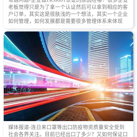
常遇问题-企业做ISO9001认证的原因在哪？很多企业
老板觉得只是为了拿一个认证然后可以拿到相应的客
户订单，其实这是很肤浅的一个想法，其实一个企业
如何管理，如何发展都是需要很多管理体系来体现
的，每天都会有不同的企业创立，但是我们如何去证
实一个企业的合法，有质量保证了？这就是ISO9001
认证体现价值的时候，那么键锋小编就来细说下企业
做ISO9001认证的根本原因。
媒体报道-连日来口罩等出口防疫物资质量安全受到
社会各界关注。目前已经出口了多少？又如何保证口