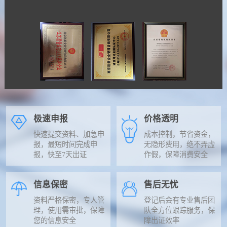
极速申报
价格透明
快速提交资料、加急申
成本控制，节省资金，
报，最短时间完成申
无隐形费用，绝不弄虚
报，快至7天出证
作假，保障消费安全
信息保密
售后无忧
资料严格保密，专人管
登记后会有专业售后团
理，使用需审批，保障
队全方位跟踪服务，保
您的信息安全
障出证效率