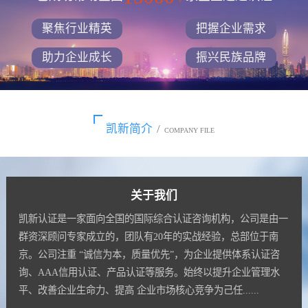
聚焦行业精英
把握企业需求
助力企业成长
振兴民族品牌
凯新简介
/
COMPANY FILE
关于我们
凯新认证是一家面向全国的国际综合认证咨询机构，公司是由一
群资深顾问专家成立的，团队有20年的实战经验，总部位于南
京。公司注重 “诚信为本，质量优先”，为企业提供体系认证咨
询、AAA信用认证、产品认证等服务。始终以提升企业管理水
平、改善企业生命力、提高 企业市场核心竞争为己任......