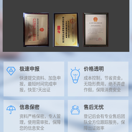
极速申报
价格透明
快速提交资料、加急申
成本控制，节省资金，
报，最短时间完成申
无隐形费用，绝不弄虚
报，快至7天出证
作假，保障消费安全
信息保密
售后无忧
资料严格保密，专人管
登记后会有专业售后团
理，使用需审批，保障
队全方位跟踪服务，保
您的信息安全
障出证效率