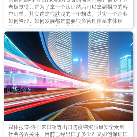
常遇问题-企业做ISO9001认证的原因在哪？很多企业
老板觉得只是为了拿一个认证然后可以拿到相应的客
户订单，其实这是很肤浅的一个想法，其实一个企业
如何管理，如何发展都是需要很多管理体系来体现
的，每天都会有不同的企业创立，但是我们如何去证
实一个企业的合法，有质量保证了？这就是ISO9001
认证体现价值的时候，那么键锋小编就来细说下企业
做ISO9001认证的根本原因。
媒体报道-连日来口罩等出口防疫物资质量安全受到
社会各界关注。目前已经出口了多少？又如何保证口