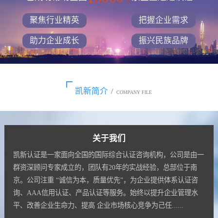
聚焦行业精英
把握企业需求
助力企业成长
振兴民族品牌
凯新简介
/
COMPANY FILE
关于我们
凯新认证是一家面向全国的国际综合认证咨询机构，公司是由一
群资深顾问专家成立的，团队有20年的实战经验，总部位于南
京。公司注重 “诚信为本，质量优先”，为企业提供体系认证咨
询、AAA信用认证、产品认证等服务。始终以提升企业管理水
平、改善企业生命力、提高 企业市场核心竞争为己任......