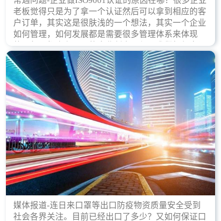
常遇问题-企业做ISO9001认证的原因在哪？很多企业
老板觉得只是为了拿一个认证然后可以拿到相应的客
户订单，其实这是很肤浅的一个想法，其实一个企业
如何管理，如何发展都是需要很多管理体系来体现
的，每天都会有不同的企业创立，但是我们如何去证
实一个企业的合法，有质量保证了？这就是ISO9001
认证体现价值的时候，那么键锋小编就来细说下企业
做ISO9001认证的根本原因。
媒体报道-连日来口罩等出口防疫物资质量安全受到
社会各界关注。目前已经出口了多少？又如何保证口