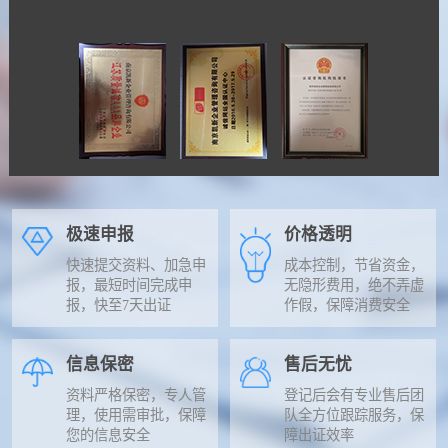
极速申报
价格透明
快速提交资料、加急申
成本控制，节省资金，
报，最短时间完成申
无隐形费用，绝不弄虚
报，快至7天出证
作假，保障消费安全
信息保密
售后无忧
资料严格保密，专人管
登记后会有专业售后团
理，使用需审批，保障
队全方位跟踪服务，保
您的信息安全
障出证效率