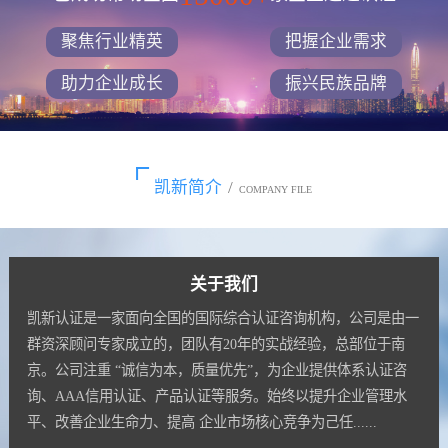
聚焦行业精英
把握企业需求
助力企业成长
振兴民族品牌
凯新简介
/
COMPANY FILE
关于我们
凯新认证是一家面向全国的国际综合认证咨询机构，公司是由一
群资深顾问专家成立的，团队有20年的实战经验，总部位于南
京。公司注重 “诚信为本，质量优先”，为企业提供体系认证咨
询、AAA信用认证、产品认证等服务。始终以提升企业管理水
平、改善企业生命力、提高 企业市场核心竞争为己任......