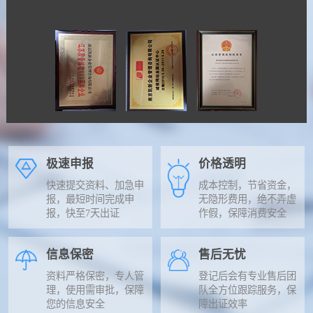
极速申报
价格透明
快速提交资料、加急申
成本控制，节省资金，
报，最短时间完成申
无隐形费用，绝不弄虚
报，快至7天出证
作假，保障消费安全
信息保密
售后无忧
资料严格保密，专人管
登记后会有专业售后团
理，使用需审批，保障
队全方位跟踪服务，保
您的信息安全
障出证效率