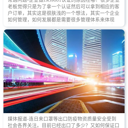
常遇问题-企业做ISO9001认证的原因在哪？很多企业
老板觉得只是为了拿一个认证然后可以拿到相应的客
户订单，其实这是很肤浅的一个想法，其实一个企业
如何管理，如何发展都是需要很多管理体系来体现
的，每天都会有不同的企业创立，但是我们如何去证
实一个企业的合法，有质量保证了？这就是ISO9001
认证体现价值的时候，那么键锋小编就来细说下企业
做ISO9001认证的根本原因。
媒体报道-连日来口罩等出口防疫物资质量安全受到
社会各界关注。目前已经出口了多少？又如何保证口