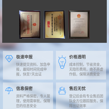
极速申报
价格透明
快速提交资料、加急申
成本控制，节省资金，
报，最短时间完成申
无隐形费用，绝不弄虚
报，快至7天出证
作假，保障消费安全
信息保密
售后无忧
资料严格保密，专人管
登记后会有专业售后团
理，使用需审批，保障
队全方位跟踪服务，保
您的信息安全
障出证效率