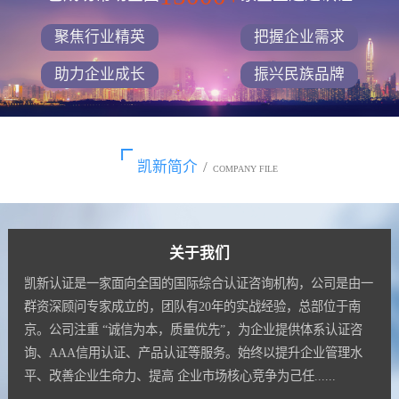
聚焦行业精英
把握企业需求
助力企业成长
振兴民族品牌
凯新简介
/
COMPANY FILE
关于我们
凯新认证是一家面向全国的国际综合认证咨询机构，公司是由一
群资深顾问专家成立的，团队有20年的实战经验，总部位于南
京。公司注重 “诚信为本，质量优先”，为企业提供体系认证咨
询、AAA信用认证、产品认证等服务。始终以提升企业管理水
平、改善企业生命力、提高 企业市场核心竞争为己任......