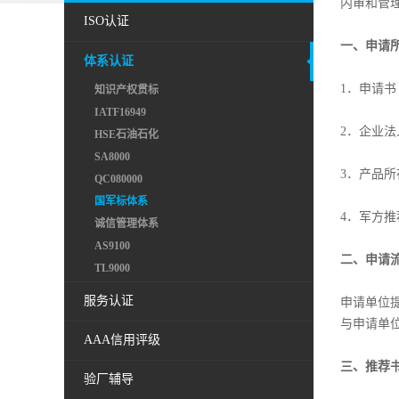
内审和管
ISO认证
一、申请
体系认证
1．申请书
知识产权贯标
IATF16949
2．企业法
HSE石油石化
SA8000
3．产品
QC080000
国军标体系
4．军方推
诚信管理体系
AS9100
二、申请
TL9000
服务认证
申请单位
与申请单
AAA信用评级
三、推荐
验厂辅导