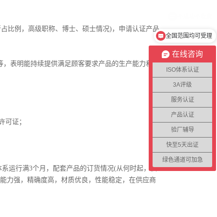
所占比例，高级职称、博士、硕士情况)，申请认证产品
全国范围均可受理
在线咨询
况等，表明能持续提供满足顾客要求产品的生产能力和研
ISO体系认证
3A评级
服务认证
产品认证
许可证；
验厂辅导
快至5天出证
绿色通道可加急
系运行满3个月，配套产品的订货情况(从何时起，供
扰能力强，精确度高，材质优良，性能稳定，在供应商