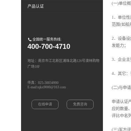
(一)单位
产品认证
1．单位
范围(如
2．设备
全国统一服务热线:
400-700-4710
发能力；
3．企业
地址：南京市江北新区浦珠北路126号澳林购物
广场18F
4．其它
传真：025-58834900
E-mail:njkx9000@163.com
(二)与申
申请认证
在线申请
免费咨询
应的数量
评比中名列
(三)军方