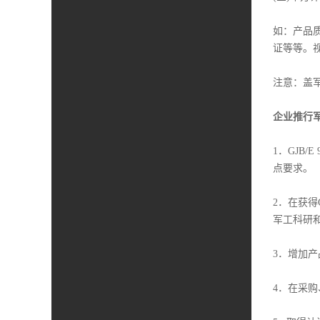
如：产品
证等等。
注意：盖
企业推行
1．GJB
点要求
2．在获得
军工科
3．增加
4．在采购