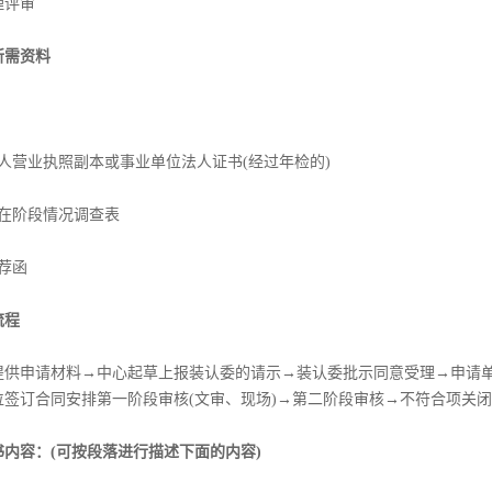
理评审
所需资料
人营业执照副本或事业单位法人证书(经过年检的)
所在阶段情况调查表
荐函
流程
提供申请材料→中心起草上报装认委的请示→装认委批示同意受理→申请单
位签订合同安排第一阶段审核(文审、现场)→第二阶段审核→不符合项关
书内容：(可按段落进行描述下面的内容)