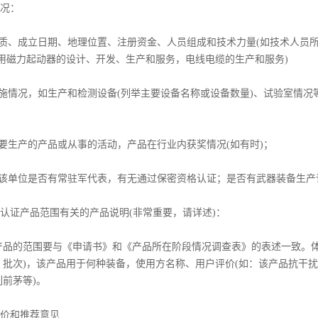
概况：
性质、成立日期、地理位置、注册资金、人员组成和技术力量(如技术人员
船用磁力起动器的设计、开发、生产和服务，电线电缆的生产和服务)
设施情况，如生产和检测设备(列举主要设备名称或设备数量)、试验室情
主要生产的产品或从事的活动，产品在行业内获奖情况(如有时)；
：该单位是否有常驻军代表，有无通过保密资格认证；是否有武器装备生产
请认证产品范围有关的产品说明(非常重要，请详述)：
产品的范围要与《申请书》和《产品所在阶段情况调查表》的表述一致。体
、批次)，该产品用于何种装备，使用方名称、用户评价(如：该产品抗干
前茅等)。
评价和推荐意见