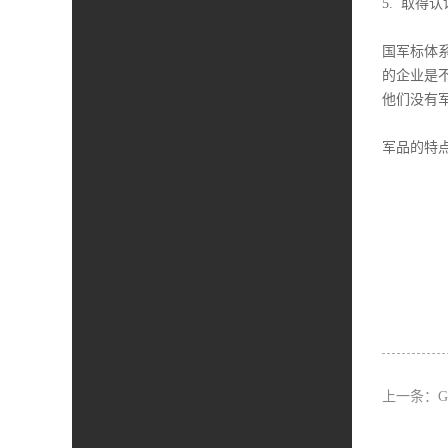
5. 取得
国军标体
的企业是
他们没有
军品的特
上一条：
G