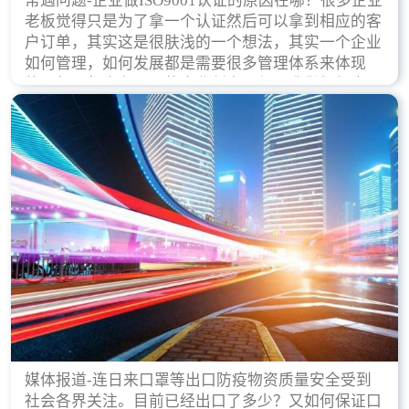
常遇问题-企业做ISO9001认证的原因在哪？很多企业
老板觉得只是为了拿一个认证然后可以拿到相应的客
户订单，其实这是很肤浅的一个想法，其实一个企业
如何管理，如何发展都是需要很多管理体系来体现
的，每天都会有不同的企业创立，但是我们如何去证
实一个企业的合法，有质量保证了？这就是ISO9001
认证体现价值的时候，那么键锋小编就来细说下企业
做ISO9001认证的根本原因。
媒体报道-连日来口罩等出口防疫物资质量安全受到
社会各界关注。目前已经出口了多少？又如何保证口