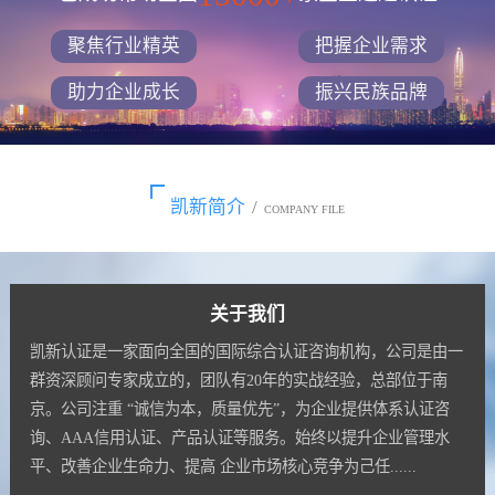
聚焦行业精英
把握企业需求
助力企业成长
振兴民族品牌
凯新简介
/
COMPANY FILE
关于我们
凯新认证是一家面向全国的国际综合认证咨询机构，公司是由一
群资深顾问专家成立的，团队有20年的实战经验，总部位于南
京。公司注重 “诚信为本，质量优先”，为企业提供体系认证咨
询、AAA信用认证、产品认证等服务。始终以提升企业管理水
平、改善企业生命力、提高 企业市场核心竞争为己任......