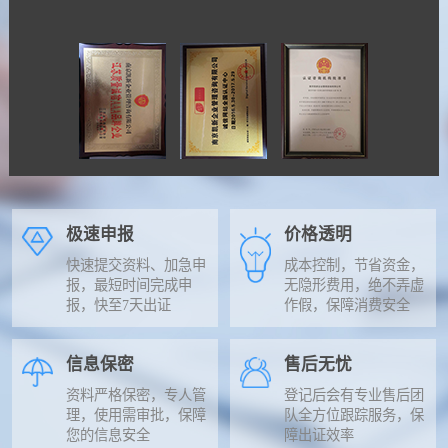
极速申报
价格透明
快速提交资料、加急申
成本控制，节省资金，
报，最短时间完成申
无隐形费用，绝不弄虚
报，快至7天出证
作假，保障消费安全
信息保密
售后无忧
资料严格保密，专人管
登记后会有专业售后团
理，使用需审批，保障
队全方位跟踪服务，保
您的信息安全
障出证效率