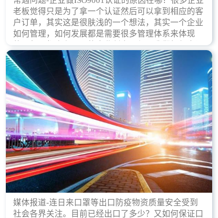
常遇问题-企业做ISO9001认证的原因在哪？很多企业
老板觉得只是为了拿一个认证然后可以拿到相应的客
户订单，其实这是很肤浅的一个想法，其实一个企业
如何管理，如何发展都是需要很多管理体系来体现
的，每天都会有不同的企业创立，但是我们如何去证
实一个企业的合法，有质量保证了？这就是ISO9001
认证体现价值的时候，那么键锋小编就来细说下企业
做ISO9001认证的根本原因。
媒体报道-连日来口罩等出口防疫物资质量安全受到
社会各界关注。目前已经出口了多少？又如何保证口