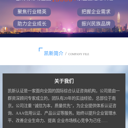
聚焦行业精英
把握企业需求
助力企业成长
振兴民族品牌
凯新简介
/
COMPANY FILE
关于我们
凯新认证是一家面向全国的国际综合认证咨询机构，公司是由一
群资深顾问专家成立的，团队有20年的实战经验，总部位于南
京。公司注重 “诚信为本，质量优先”，为企业提供体系认证咨
询、AAA信用认证、产品认证等服务。始终以提升企业管理水
平、改善企业生命力、提高 企业市场核心竞争为己任......