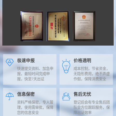
极速申报
价格透明
快速提交资料、加急申
成本控制，节省资金，
报，最短时间完成申
无隐形费用，绝不弄虚
报，快至7天出证
作假，保障消费安全
信息保密
售后无忧
资料严格保密，专人管
登记后会有专业售后团
理，使用需审批，保障
队全方位跟踪服务，保
您的信息安全
障出证效率