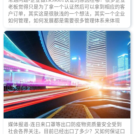
常遇问题-企业做ISO9001认证的原因在哪？很多企业
老板觉得只是为了拿一个认证然后可以拿到相应的客
户订单，其实这是很肤浅的一个想法，其实一个企业
如何管理，如何发展都是需要很多管理体系来体现
的，每天都会有不同的企业创立，但是我们如何去证
实一个企业的合法，有质量保证了？这就是ISO9001
认证体现价值的时候，那么键锋小编就来细说下企业
做ISO9001认证的根本原因。
媒体报道-连日来口罩等出口防疫物资质量安全受到
社会各界关注。目前已经出口了多少？又如何保证口