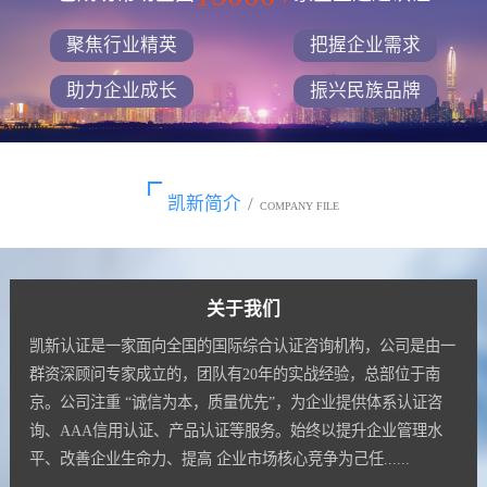
聚焦行业精英
把握企业需求
助力企业成长
振兴民族品牌
凯新简介
/
COMPANY FILE
关于我们
凯新认证是一家面向全国的国际综合认证咨询机构，公司是由一
群资深顾问专家成立的，团队有20年的实战经验，总部位于南
京。公司注重 “诚信为本，质量优先”，为企业提供体系认证咨
询、AAA信用认证、产品认证等服务。始终以提升企业管理水
平、改善企业生命力、提高 企业市场核心竞争为己任......