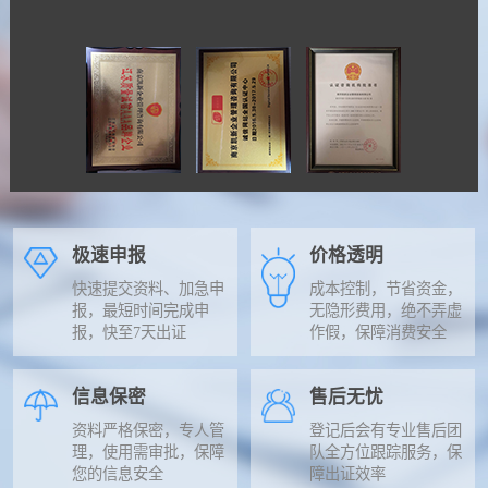
极速申报
价格透明
快速提交资料、加急申
成本控制，节省资金，
报，最短时间完成申
无隐形费用，绝不弄虚
报，快至7天出证
作假，保障消费安全
信息保密
售后无忧
资料严格保密，专人管
登记后会有专业售后团
理，使用需审批，保障
队全方位跟踪服务，保
您的信息安全
障出证效率