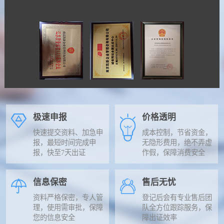
极速申报
价格透明
快速提交资料、加急申
成本控制，节省资金，
报，最短时间完成申
无隐形费用，绝不弄虚
报，快至7天出证
作假，保障消费安全
信息保密
售后无忧
资料严格保密，专人管
登记后会有专业售后团
理，使用需审批，保障
队全方位跟踪服务，保
您的信息安全
障出证效率