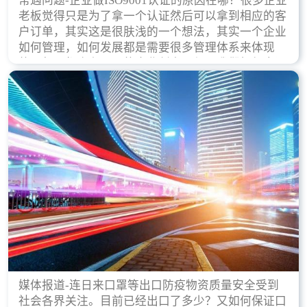
常遇问题-企业做ISO9001认证的原因在哪？很多企业
老板觉得只是为了拿一个认证然后可以拿到相应的客
户订单，其实这是很肤浅的一个想法，其实一个企业
如何管理，如何发展都是需要很多管理体系来体现
的，每天都会有不同的企业创立，但是我们如何去证
实一个企业的合法，有质量保证了？这就是ISO9001
认证体现价值的时候，那么键锋小编就来细说下企业
做ISO9001认证的根本原因。
媒体报道-连日来口罩等出口防疫物资质量安全受到
社会各界关注。目前已经出口了多少？又如何保证口