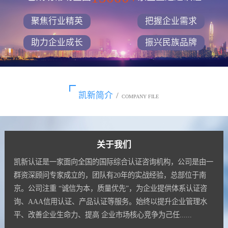
聚焦行业精英
把握企业需求
助力企业成长
振兴民族品牌
凯新简介
/
COMPANY FILE
关于我们
凯新认证是一家面向全国的国际综合认证咨询机构，公司是由一
群资深顾问专家成立的，团队有20年的实战经验，总部位于南
京。公司注重 “诚信为本，质量优先”，为企业提供体系认证咨
询、AAA信用认证、产品认证等服务。始终以提升企业管理水
平、改善企业生命力、提高 企业市场核心竞争为己任......