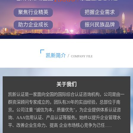
聚焦行业精英
把握企业需求
助力企业成长
振兴民族品牌
凯新简介
/
COMPANY FILE
关于我们
凯新认证是一家面向全国的国际综合认证咨询机构，公司是由一
群资深顾问专家成立的，团队有20年的实战经验，总部位于南
京。公司注重 “诚信为本，质量优先”，为企业提供体系认证咨
询、AAA信用认证、产品认证等服务。始终以提升企业管理水
平、改善企业生命力、提高 企业市场核心竞争为己任......