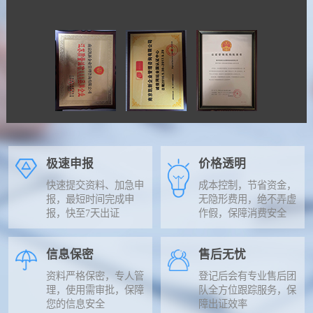
极速申报
价格透明
快速提交资料、加急申
成本控制，节省资金，
报，最短时间完成申
无隐形费用，绝不弄虚
报，快至7天出证
作假，保障消费安全
信息保密
售后无忧
资料严格保密，专人管
登记后会有专业售后团
理，使用需审批，保障
队全方位跟踪服务，保
您的信息安全
障出证效率