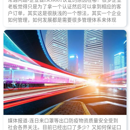
常遇问题-企业做ISO9001认证的原因在哪？很多企业
老板觉得只是为了拿一个认证然后可以拿到相应的客
户订单，其实这是很肤浅的一个想法，其实一个企业
如何管理，如何发展都是需要很多管理体系来体现
的，每天都会有不同的企业创立，但是我们如何去证
实一个企业的合法，有质量保证了？这就是ISO9001
认证体现价值的时候，那么键锋小编就来细说下企业
做ISO9001认证的根本原因。
媒体报道-连日来口罩等出口防疫物资质量安全受到
社会各界关注。目前已经出口了多少？又如何保证口