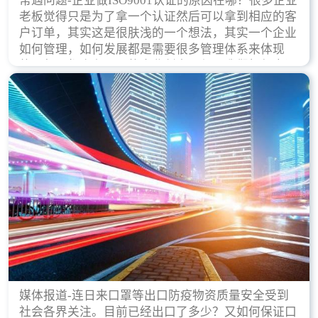
常遇问题-企业做ISO9001认证的原因在哪？很多企业
老板觉得只是为了拿一个认证然后可以拿到相应的客
户订单，其实这是很肤浅的一个想法，其实一个企业
如何管理，如何发展都是需要很多管理体系来体现
的，每天都会有不同的企业创立，但是我们如何去证
实一个企业的合法，有质量保证了？这就是ISO9001
认证体现价值的时候，那么键锋小编就来细说下企业
做ISO9001认证的根本原因。
媒体报道-连日来口罩等出口防疫物资质量安全受到
社会各界关注。目前已经出口了多少？又如何保证口