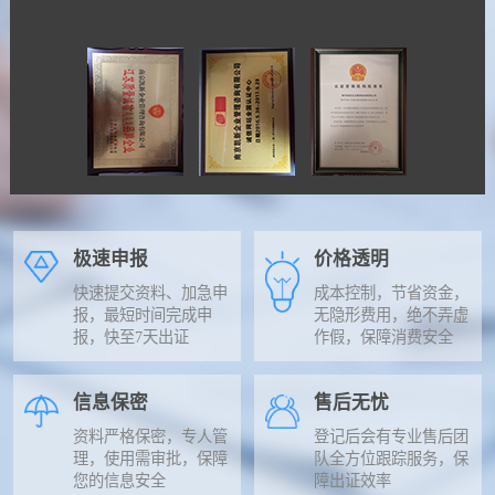
极速申报
价格透明
快速提交资料、加急申
成本控制，节省资金，
报，最短时间完成申
无隐形费用，绝不弄虚
报，快至7天出证
作假，保障消费安全
信息保密
售后无忧
资料严格保密，专人管
登记后会有专业售后团
理，使用需审批，保障
队全方位跟踪服务，保
您的信息安全
障出证效率