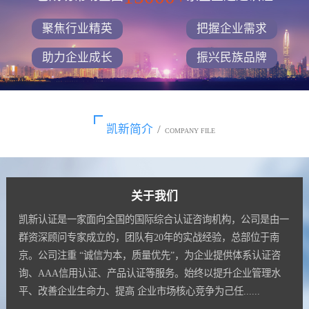
聚焦行业精英
把握企业需求
助力企业成长
振兴民族品牌
凯新简介
/
COMPANY FILE
关于我们
凯新认证是一家面向全国的国际综合认证咨询机构，公司是由一
群资深顾问专家成立的，团队有20年的实战经验，总部位于南
京。公司注重 “诚信为本，质量优先”，为企业提供体系认证咨
询、AAA信用认证、产品认证等服务。始终以提升企业管理水
平、改善企业生命力、提高 企业市场核心竞争为己任......