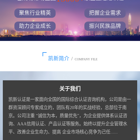
聚焦行业精英
把握企业需求
助力企业成长
振兴民族品牌
凯新简介
/
COMPANY FILE
关于我们
凯新认证是一家面向全国的国际综合认证咨询机构，公司是由一
群资深顾问专家成立的，团队有20年的实战经验，总部位于南
京。公司注重 “诚信为本，质量优先”，为企业提供体系认证咨
询、AAA信用认证、产品认证等服务。始终以提升企业管理水
平、改善企业生命力、提高 企业市场核心竞争为己任......