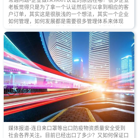
常遇问题-企业做ISO9001认证的原因在哪？很多企业
老板觉得只是为了拿一个认证然后可以拿到相应的客
户订单，其实这是很肤浅的一个想法，其实一个企业
如何管理，如何发展都是需要很多管理体系来体现
的，每天都会有不同的企业创立，但是我们如何去证
实一个企业的合法，有质量保证了？这就是ISO9001
认证体现价值的时候，那么键锋小编就来细说下企业
做ISO9001认证的根本原因。
媒体报道-连日来口罩等出口防疫物资质量安全受到
社会各界关注。目前已经出口了多少？又如何保证口