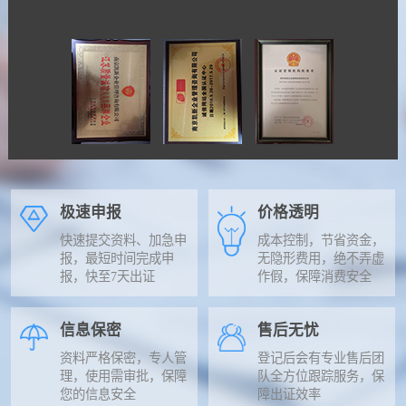
极速申报
价格透明
快速提交资料、加急申
成本控制，节省资金，
报，最短时间完成申
无隐形费用，绝不弄虚
报，快至7天出证
作假，保障消费安全
信息保密
售后无忧
资料严格保密，专人管
登记后会有专业售后团
理，使用需审批，保障
队全方位跟踪服务，保
您的信息安全
障出证效率