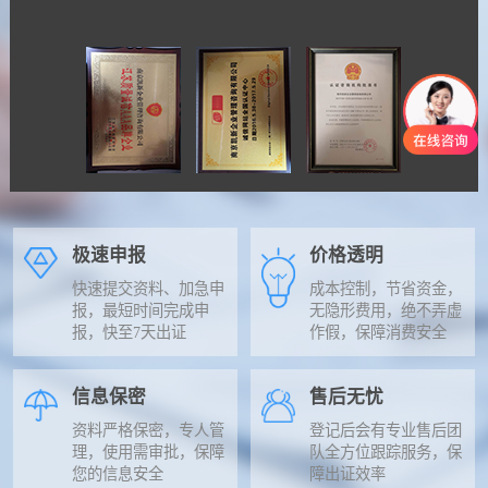
极速申报
价格透明
快速提交资料、加急申
成本控制，节省资金，
报，最短时间完成申
无隐形费用，绝不弄虚
报，快至7天出证
作假，保障消费安全
信息保密
售后无忧
资料严格保密，专人管
登记后会有专业售后团
理，使用需审批，保障
队全方位跟踪服务，保
您的信息安全
障出证效率