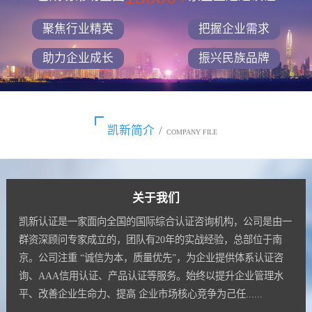
聚焦行业精英
把握企业需求
助力企业成长
振兴民族品牌
凯新简介
/
COMPANY FILE
关于我们
凯新认证是一家面向全国的国际综合认证咨询机构，公司是由一
群资深顾问专家成立的，团队有20年的实战经验，总部位于南
京。公司注重 “诚信为本，质量优先”，为企业提供体系认证咨
询、AAA信用认证、产品认证等服务。始终以提升企业管理水
平、改善企业生命力、提高 企业市场核心竞争为己任......