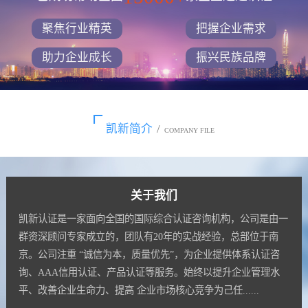
聚焦行业精英
把握企业需求
助力企业成长
振兴民族品牌
凯新简介
/
COMPANY FILE
关于我们
凯新认证是一家面向全国的国际综合认证咨询机构，公司是由一
群资深顾问专家成立的，团队有20年的实战经验，总部位于南
京。公司注重 “诚信为本，质量优先”，为企业提供体系认证咨
询、AAA信用认证、产品认证等服务。始终以提升企业管理水
平、改善企业生命力、提高 企业市场核心竞争为己任......