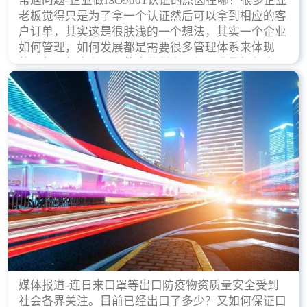
常遇问题-企业做ISO9001认证的原因在哪？很多企业
老板觉得只是为了拿一个认证然后可以拿到相应的客
户订单，其实这是很肤浅的一个想法，其实一个企业
如何管理，如何发展都是需要很多管理体系来体现
的，每天都会有不同的企业创立，但是我们如何去证
实一个企业的合法，有质量保证了？这就是ISO9001
认证体现价值的时候，那么键锋小编就来细说下企业
做ISO9001认证的根本原因。
媒体报道-连日来口罩等出口防疫物资质量安全受到
社会各界关注。目前已经出口了多少？又如何保证口