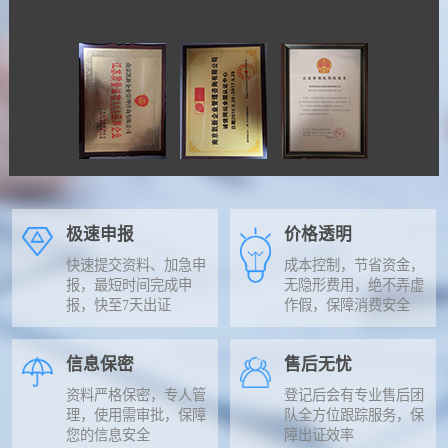
极速申报
价格透明
快速提交资料、加急申
成本控制，节省资金，
报，最短时间完成申
无隐形费用，绝不弄虚
报，快至7天出证
作假，保障消费安全
信息保密
售后无忧
资料严格保密，专人管
登记后会有专业售后团
理，使用需审批，保障
队全方位跟踪服务，保
您的信息安全
障出证效率