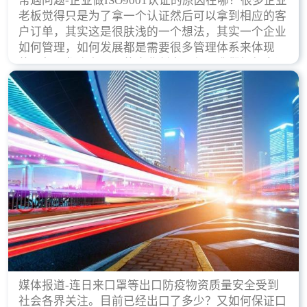
常遇问题-企业做ISO9001认证的原因在哪？很多企业
老板觉得只是为了拿一个认证然后可以拿到相应的客
户订单，其实这是很肤浅的一个想法，其实一个企业
如何管理，如何发展都是需要很多管理体系来体现
的，每天都会有不同的企业创立，但是我们如何去证
实一个企业的合法，有质量保证了？这就是ISO9001
认证体现价值的时候，那么键锋小编就来细说下企业
做ISO9001认证的根本原因。
媒体报道-连日来口罩等出口防疫物资质量安全受到
社会各界关注。目前已经出口了多少？又如何保证口