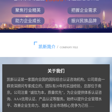
聚焦行业精英
把握企业需求
助力企业成长
振兴民族品牌
凯新简介
/
COMPANY FILE
关于我们
凯新认证是一家面向全国的国际综合认证咨询机构，公司是由一
群资深顾问专家成立的，团队有20年的实战经验，总部位于南
京。公司注重 “诚信为本，质量优先”，为企业提供体系认证咨
询、AAA信用认证、产品认证等服务。始终以提升企业管理水
平、改善企业生命力、提高 企业市场核心竞争为己任......