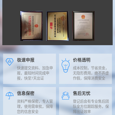
极速申报
价格透明
快速提交资料、加急申
成本控制，节省资金，
报，最短时间完成申
无隐形费用，绝不弄虚
报，快至7天出证
作假，保障消费安全
信息保密
售后无忧
资料严格保密，专人管
登记后会有专业售后团
理，使用需审批，保障
队全方位跟踪服务，保
您的信息安全
障出证效率