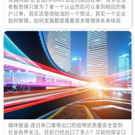
常遇问题-企业做ISO9001认证的原因在哪？很多企业
老板觉得只是为了拿一个认证然后可以拿到相应的客
户订单，其实这是很肤浅的一个想法，其实一个企业
如何管理，如何发展都是需要很多管理体系来体现
的，每天都会有不同的企业创立，但是我们如何去证
实一个企业的合法，有质量保证了？这就是ISO9001
认证体现价值的时候，那么键锋小编就来细说下企业
做ISO9001认证的根本原因。
媒体报道-连日来口罩等出口防疫物资质量安全受到
社会各界关注。目前已经出口了多少？又如何保证口