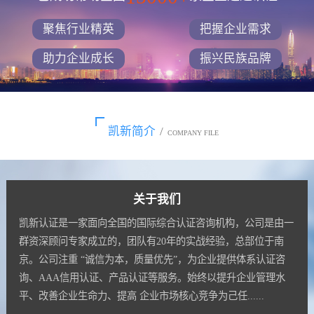
聚焦行业精英
把握企业需求
助力企业成长
振兴民族品牌
凯新简介
/
COMPANY FILE
关于我们
凯新认证是一家面向全国的国际综合认证咨询机构，公司是由一
群资深顾问专家成立的，团队有20年的实战经验，总部位于南
京。公司注重 “诚信为本，质量优先”，为企业提供体系认证咨
询、AAA信用认证、产品认证等服务。始终以提升企业管理水
平、改善企业生命力、提高 企业市场核心竞争为己任......