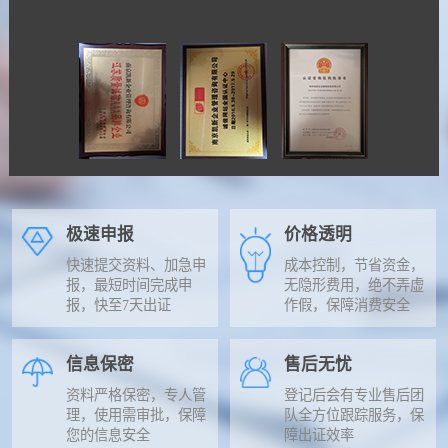
极速申报
价格透明
快速提交资料、加急申
成本控制，节省资金，
报，最短时间完成申
无隐形费用，绝不弄虚
报，快至7天出证
作假，保障消费安全
信息保密
售后无忧
资料严格保密，专人管
登记后会有专业售后团
理，使用需审批，保障
队全方位跟踪服务，保
您的信息安全
障出证效率