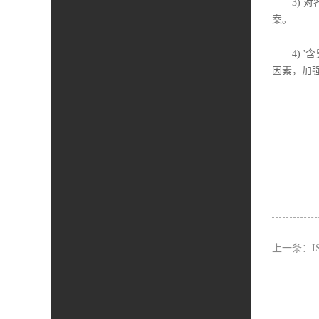
3) 对
案。
4) '含
因素，加
上一条：