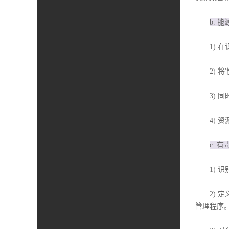
b. 
1) 在
2) 将
3) 同
4) 资
c. 
1) 识
2) 定
管理程序