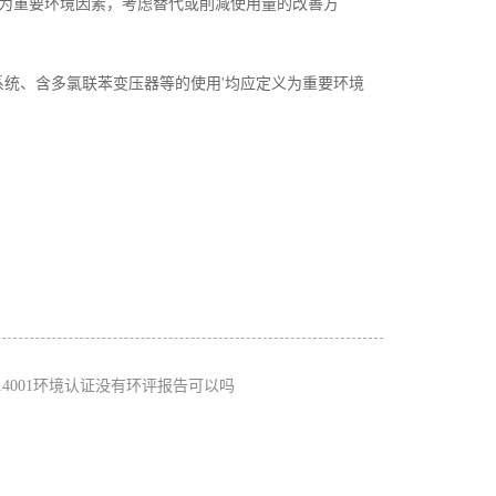
'为重要环境因素，考虑替代或削减使用量的改善方
调系统、含多氯联苯变压器等的使用'均应定义为重要环境
O14001环境认证没有环评报告可以吗