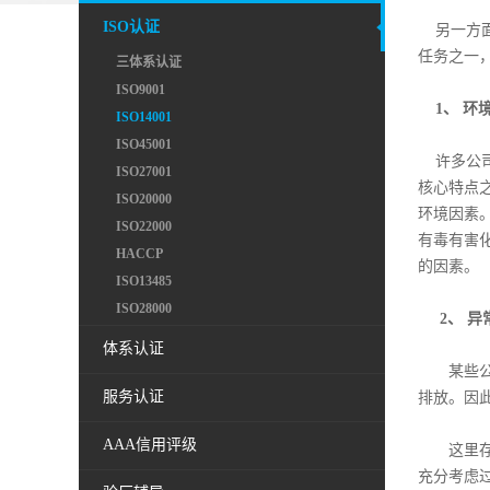
ISO认证
另一方面
任务之一
三体系认证
ISO9001
1、 环
ISO14001
ISO45001
许多公司
ISO27001
核心特点
ISO20000
环境因素
ISO22000
有毒有害
HACCP
的因素。
ISO13485
ISO28000
2、 异
体系认证
某些公司
服务认证
排放。因
AAA信用评级
这里存在误
充分考虑