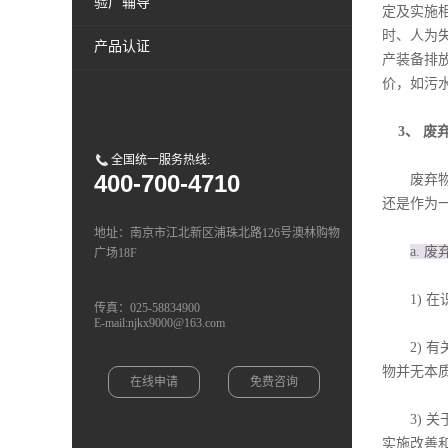
验厂辅导
定及实施
时、人为
产品认证
产装备排
价，如污
3、 
全国统一服务热线:
400-700-4710
废弃物（
还是作为
地址：南京市江北新区浦珠北路126号澳林购物
a. 
广场18F
1) 在
传真：025-58834900
E-mail:njkx9000@163.com
2) 有关
物并无本
在线申请
免费咨询
3) 关
实施改善