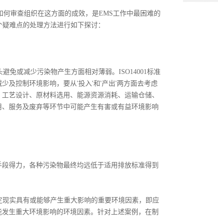
何审查组织在这方面的成效，是EMS工作中最困难的
个疑难点的处理方法进行如下探讨：
或减少污染物产生方面相对薄弱。ISO14001标准
及控制环境影响，要从'投入'和'产出'两方面去考虑
、工艺设计、原材料选用、能源资源消耗、运输仓储、
用、服务及废弃等环节中可能产生有害或有益环境影响
段得力，各种污染物最终均远低于适用排放标准得到
要求确定现实具有或能够产生重大影响的重要环境因素，即应
能发生重大环境影响的环境因素。针对上述案例，在制