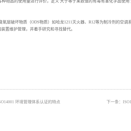
各种物品的使用量进行评价，定义'大于等于某数值的有毒有害化学品使用
臭氧层破坏物质（ODS物质）如哈龙1211灭火器、R12等为制冷剂的空
强装置维护管理，并着手研究和寻找替代。
ISO14001 环境管理体系认证的特点
下一条：
IS