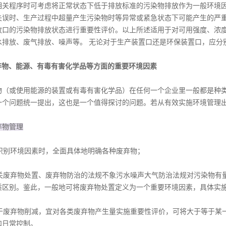
相关程序时可考虑将正常状态下低于排放标准的污染物排放作为一般环境
失误时、生产过程中超量产生污染物时等异常或紧急状态下可能产生的严
放口的污染物排放状态进行重要性评价。以上所述适用于对可用强度、浓
水排放、废气排放、噪声等。 无论对于生产装置口还是环保装置口，应分
废弃物、能源、有毒有害化学品等方面的重要环境因素
或使用能源的装置或有毒有害化学品）在任何一个企业里一般都是种类
一个问题统一提出，这也是一个值得探讨的问题。若从有效实施环境管理
废弃物管理
识别环境因素时，全面具体地明确各种废弃物；
废弃物处置、废弃物防治的法规不象污水噪声大气防治法规对污染物有量的限
质区别。鉴此，一般地可将废弃物处置定义为一个重要环境因素，具体实
于废弃物削减，宜对各类废弃物产生量实施重要性评价，可将大于等于某一
和日常控制。