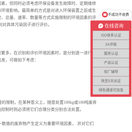
因素，但同时必须考虑环保设备发生故障时、定期维修
重环境影响。最简单的方式是对进入环保装置之前或生
不成功不收费
度、总量、速率、数量等方式实施限制的环境因素的评
别对具体污染因子进行评价。
在线咨询
ISO体系认证
3A评级
繁多，在识别和评价环境因素时，是分别逐一进行，
服务认证
出发，可做如下考虑：
产品认证
验厂辅导
快至5天出证
绿色通道可加急
制，在某种意义上，随意处置100kg或100吨废弃
施控制时则必须将它们合理分类分别合法处置。
数值的废弃物产生定义为重要环境因素， 并对它们