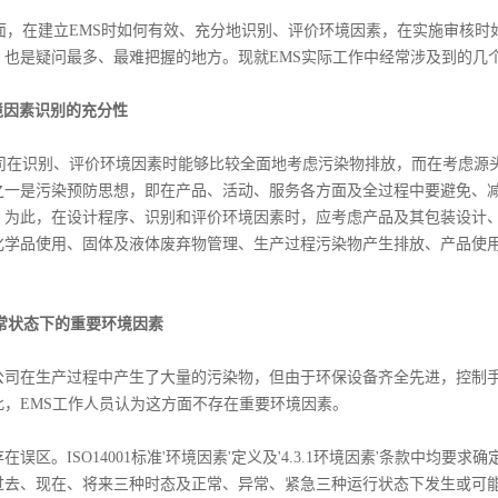
，在建立EMS时如何有效、充分地识别、评价环境因素，在实施审核时如
，也是疑问最多、最难把握的地方。现就EMS实际工作中经常涉及到的几
境因素识别的充分性
在识别、评价环境因素时能够比较全面地考虑污染物排放，而在考虑源头避免
之一是污染预防思想，即在产品、活动、服务各方面及全过程中要避免、减少
。为此，在设计程序、识别和评价环境因素时，应考虑产品及其包装设计
化学品使用、固体及液体废弃物管理、生产过程污染物产生排放、产品使
常状态下的重要环境因素
在生产过程中产生了大量的污染物，但由于环保设备齐全先进，控制手
此，EMS工作人员认为这方面不存在重要环境因素。
区。ISO14001标准'环境因素'定义及'4.3.1环境因素'条款中均
过去、现在、将来三种时态及正常、异常、紧急三种运行状态下发生或可