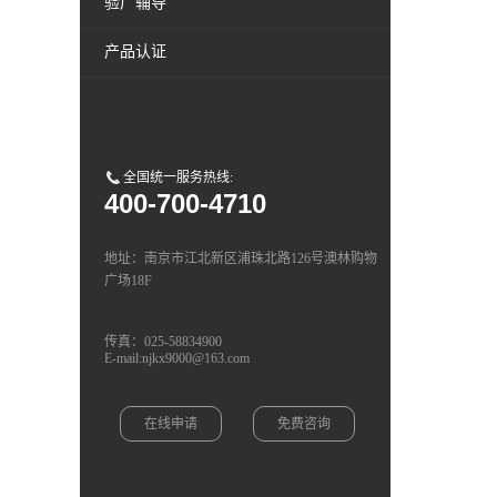
验厂辅导
产品认证
全国统一服务热线:
400-700-4710
地址：南京市江北新区浦珠北路126号澳林购物
广场18F
传真：025-58834900
E-mail:njkx9000@163.com
在线申请
免费咨询