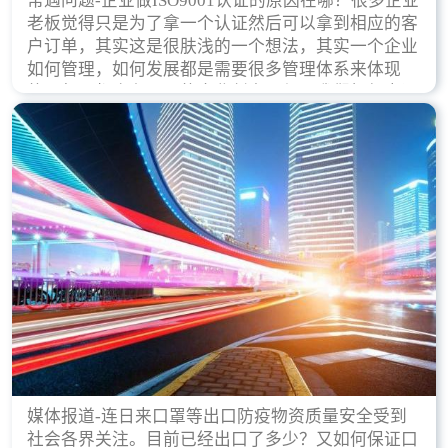
常遇问题-企业做ISO9001认证的原因在哪？很多企业
老板觉得只是为了拿一个认证然后可以拿到相应的客
户订单，其实这是很肤浅的一个想法，其实一个企业
如何管理，如何发展都是需要很多管理体系来体现
的，每天都会有不同的企业创立，但是我们如何去证
实一个企业的合法，有质量保证了？这就是ISO9001
认证体现价值的时候，那么键锋小编就来细说下企业
做ISO9001认证的根本原因。
媒体报道-连日来口罩等出口防疫物资质量安全受到
社会各界关注。目前已经出口了多少？又如何保证口