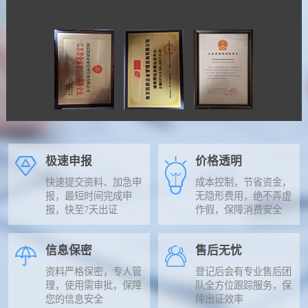
极速申报
价格透明
快速提交资料、加急申
成本控制，节省资金，
报，最短时间完成申
无隐形费用，绝不弄虚
报，快至7天出证
作假，保障消费安全
信息保密
售后无忧
资料严格保密，专人管
登记后会有专业售后团
理，使用需审批，保障
队全方位跟踪服务，保
您的信息安全
障出证效率