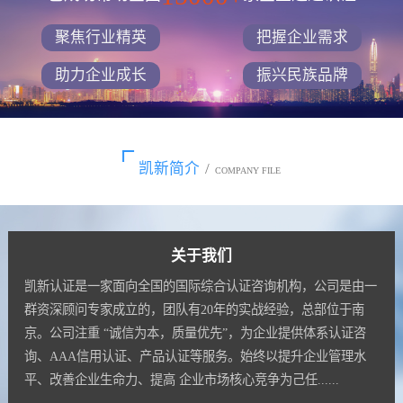
聚焦行业精英
把握企业需求
助力企业成长
振兴民族品牌
凯新简介
/
COMPANY FILE
关于我们
凯新认证是一家面向全国的国际综合认证咨询机构，公司是由一
群资深顾问专家成立的，团队有20年的实战经验，总部位于南
京。公司注重 “诚信为本，质量优先”，为企业提供体系认证咨
询、AAA信用认证、产品认证等服务。始终以提升企业管理水
平、改善企业生命力、提高 企业市场核心竞争为己任......