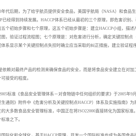
50年代后期，为了给宇航员提供安全食品，美国宇航局（NASA）和食品生产企
CCP已经得到持续发展。HACCP体系已经从最初的三个原理，即危害识
的五个初始步骤和七个原理，这五个初始步骤是：建立HACCP小组，描
程图，验证过程流程图；七个原理是：对危害进行分析，确定关键控制点（
视体系显示某个关键控制点失控时确立应当采取的纠正措施，建立验证程序
P不是依赖对最终产品的检测来确保食品的安全，而是将食品安全建立在对
个可接受的程度。
000:2005标准《食品安全管理体系－对食物链中任何组织的要求》于2005年9
卫生通则》附件中《危害分析及关键控制点HACCP）体系及实施指南》
的大多数食品安全管理标准，中国正在将ISO22000直接转化为国家标
个标准之下。
的国际化和全球化，基于HACCP原理，开发一个国际标准也成为各国食