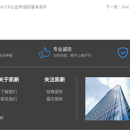
HACCP认证申请的基本条件
下一条：
HA
专业诚信
当天申报
20年经验，精于心细于行
关于凯新
关注凯新
了解我们
经典案例
联系我们
最近案例
00