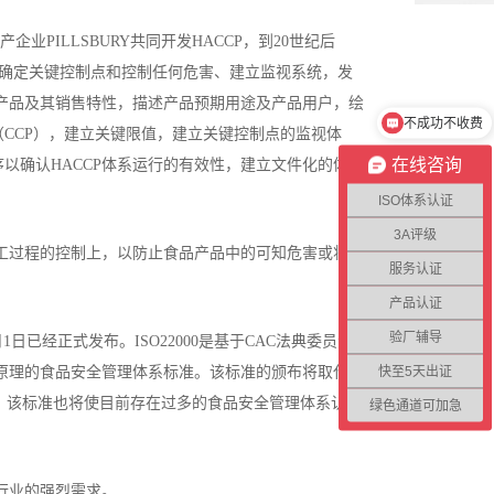
业PILLSBURY共同开发HACCP，到20世纪后
别、确定关键控制点和控制任何危害、建立监视系统，发
不成功不收费
述产品及其销售特性，描述产品预期用途及产品用户，绘
全国范围均可受理
CCP），建立关键限值，建立关键控制点的监视体
在线咨询
以确认HACCP体系运行的有效性，建立文件化的体
ISO体系认证
3A评级
加工过程的控制上，以防止食品产品中的可知危害或将其
服务认证
产品认证
验厂辅导
月1日已经正式发布。ISO22000是基于CAC法典委员会
快至5天出证
为原理的食品安全管理体系标准。该标准的颁布将取代目
准。该标准也将使目前存在过多的食品安全管理体系认证
绿色通道可加急
品行业的强烈需求。