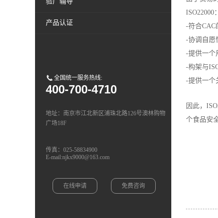
验厂辅导
ISO220
产品认证
-符合CAC
-协调自
-提供一
-构架与ISO
全国统一服务热线:
-提供一个
400-700-4710
因此，IS
地址：南京市江北新区浦珠北路126号澳林购物
个食品安
广场18F
传真：025-58834900
E-mail:njkx9000@163.com
在线申请
免费咨询