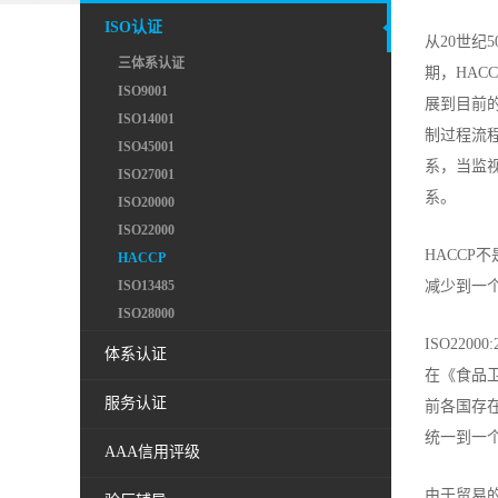
ISO认证
从20世纪
三体系认证
期，HA
ISO9001
展到目前
ISO14001
制过程流
ISO45001
系，当监
ISO27001
系。
ISO20000
ISO22000
HACC
HACCP
ISO13485
减少到一
ISO28000
ISO22
体系认证
在《食品
服务认证
前各国存在
统一到一
AAA信用评级
由于贸易