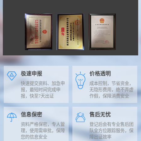
极速申报
价格透明
快速提交资料、加急申
成本控制，节省资金，
报，最短时间完成申
无隐形费用，绝不弄虚
报，快至7天出证
作假，保障消费安全
信息保密
售后无忧
资料严格保密，专人管
登记后会有专业售后团
理，使用需审批，保障
队全方位跟踪服务，保
您的信息安全
障出证效率