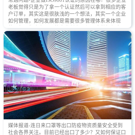
常遇问题-企业做ISO9001认证的原因在哪？很多企业
老板觉得只是为了拿一个认证然后可以拿到相应的客
户订单，其实这是很肤浅的一个想法，其实一个企业
如何管理，如何发展都是需要很多管理体系来体现
的，每天都会有不同的企业创立，但是我们如何去证
实一个企业的合法，有质量保证了？这就是ISO9001
认证体现价值的时候，那么键锋小编就来细说下企业
做ISO9001认证的根本原因。
媒体报道-连日来口罩等出口防疫物资质量安全受到
社会各界关注。目前已经出口了多少？又如何保证口