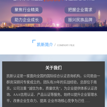
聚焦行业精英
把握企业需求
助力企业成长
振兴民族品牌
凯新简介
/
COMPANY FILE
关于我们
凯新认证是一家面向全国的国际综合认证咨询机构，公司是由一
群资深顾问专家成立的，团队有20年的实战经验，总部位于南
京。公司注重 “诚信为本，质量优先”，为企业提供体系认证咨
询、AAA信用认证、产品认证等服务。始终以提升企业管理水
平、改善企业生命力、提高 企业市场核心竞争为己任......