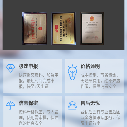
极速申报
价格透明
快速提交资料、加急申
成本控制，节省资金，
报，最短时间完成申
无隐形费用，绝不弄虚
报，快至7天出证
作假，保障消费安全
信息保密
售后无忧
资料严格保密，专人管
登记后会有专业售后团
理，使用需审批，保障
队全方位跟踪服务，保
您的信息安全
障出证效率