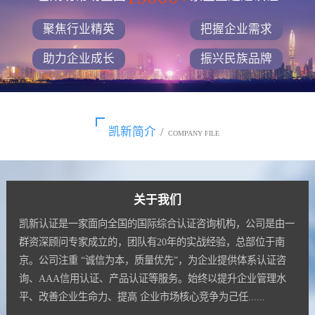
聚焦行业精英
把握企业需求
助力企业成长
振兴民族品牌
凯新简介
/
COMPANY FILE
关于我们
凯新认证是一家面向全国的国际综合认证咨询机构，公司是由一
群资深顾问专家成立的，团队有20年的实战经验，总部位于南
京。公司注重 “诚信为本，质量优先”，为企业提供体系认证咨
询、AAA信用认证、产品认证等服务。始终以提升企业管理水
平、改善企业生命力、提高 企业市场核心竞争为己任......