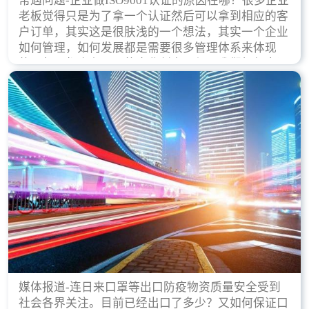
常遇问题-企业做ISO9001认证的原因在哪？很多企业
老板觉得只是为了拿一个认证然后可以拿到相应的客
户订单，其实这是很肤浅的一个想法，其实一个企业
如何管理，如何发展都是需要很多管理体系来体现
的，每天都会有不同的企业创立，但是我们如何去证
实一个企业的合法，有质量保证了？这就是ISO9001
认证体现价值的时候，那么键锋小编就来细说下企业
做ISO9001认证的根本原因。
媒体报道-连日来口罩等出口防疫物资质量安全受到
社会各界关注。目前已经出口了多少？又如何保证口