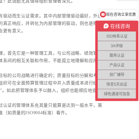
证？此话题尤其值得组织管理者深究。
现在咨询立享优惠
有驱动而生认证需求。其中内部管理驱动最好，外部
的真正响应，并转化为内部管理的驱动，则也是殊道
在线咨询
会更有意义。
ISO体系认证
3A评级
理，首先它是一种管理工具，与公司战略、绩效管
服务认证
体系间的相互关联和作用，不能孤立地理解和应用。
产品认证
验厂辅导
目标的公司战略进行确定的；质量目标的分解和考核
组织可在全面预算管理过程中并入质量成本进行统一
快至5天出证
目”。如此把管理体系予以融入，组织也能顺应地提高
绿色通道可加急
过认证的管理体系充其量只能算是达到一般水平，离
如质量的ISO9004标准）看齐。