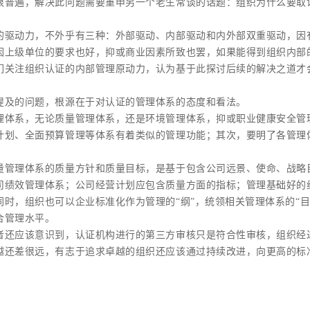
很普遍，解决此问题需要重申另一个老生常谈的话题：组织为什么要取
的驱动力，不外乎有三种：外部驱动、内部驱动和内外部双重驱动，因
因上级单位的要求也好，抑或商业因素所致也罢，如果能得到组织内部
们关注组织认证的内部管理原动力，认为基于此探讨后续的解决之道才
提及的问题，根源在于对认证的管理体系的态度和看法。
理体系，无论质量管理体系，还是环境管理体系，抑或职业健康安全管
计划、全面预算管理等体系有着类似的管理功能；其次，要明了各管理
量管理体系的质量方针和质量目标，是基于包含公司远景、使命、战略
司绩效管理体系；公司经营计划应包含质量方面的指标；管理基础好的
同时，组织也可以企业标准化作为管理的“纲”，统领相关管理体系的“
合管理水平。
者还应该意识到，认证机构进行的第三方审核只是符合性审核，组织经
越还差很远，有志于追求卓越的组织还应该通过持续改进，向更高的标准（