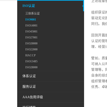
上述现象
ISO认证
组织获证
三体系认证
驱动无论
ISO9001
同归。我
ISO14001
ISO45001
回到开篇
ISO27001
认证的管
ISO20000
理、经营
ISO22000
HACCP
譬如，质
ISO13485
可纳入公
ISO28000
管理等。
自身的综
体系认证
组织管理
服务认证
优秀、卓
AAA信用评级