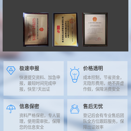
极速申报
价格透明
快速提交资料、加急申
成本控制，节省资金，
报，最短时间完成申
无隐形费用，绝不弄虚
报，快至7天出证
作假，保障消费安全
信息保密
售后无忧
资料严格保密，专人管
登记后会有专业售后团
理，使用需审批，保障
队全方位跟踪服务，保
您的信息安全
障出证效率