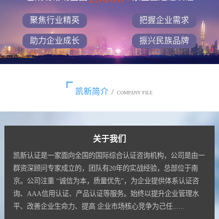
聚焦行业精英
把握企业需求
助力企业成长
振兴民族品牌
凯新简介
/
COMPANY FILE
关于我们
凯新认证是一家面向全国的国际综合认证咨询机构，公司是由一
群资深顾问专家成立的，团队有20年的实战经验，总部位于南
京。公司注重 “诚信为本，质量优先”，为企业提供体系认证咨
询、AAA信用认证、产品认证等服务。始终以提升企业管理水
平、改善企业生命力、提高 企业市场核心竞争为己任......