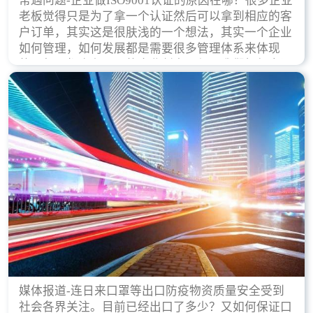
常遇问题-企业做ISO9001认证的原因在哪？很多企业
老板觉得只是为了拿一个认证然后可以拿到相应的客
户订单，其实这是很肤浅的一个想法，其实一个企业
如何管理，如何发展都是需要很多管理体系来体现
的，每天都会有不同的企业创立，但是我们如何去证
实一个企业的合法，有质量保证了？这就是ISO9001
认证体现价值的时候，那么键锋小编就来细说下企业
做ISO9001认证的根本原因。
媒体报道-连日来口罩等出口防疫物资质量安全受到
社会各界关注。目前已经出口了多少？又如何保证口