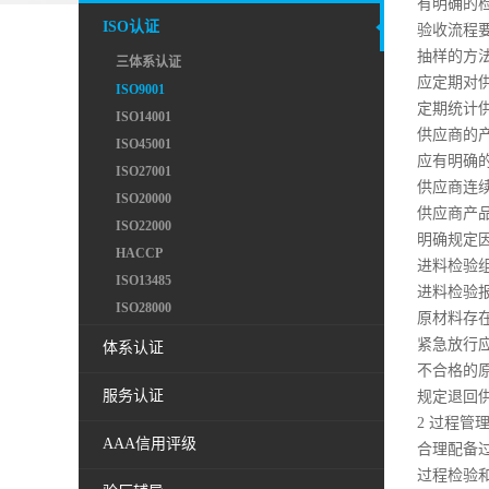
有明确的
ISO认证
验收流程
抽样的方
三体系认证
应定期对
ISO9001
定期统计
ISO14001
供应商的
ISO45001
应有明确
ISO27001
供应商连
ISO20000
供应商产
ISO22000
明确规定
HACCP
进料检验
ISO13485
进料检验
ISO28000
原材料存
紧急放行
体系认证
不合格的
服务认证
规定退回
2 过程管
AAA信用评级
合理配备
过程检验