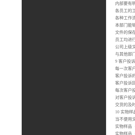
内部要有
各员工的
各种工作
本部门能
文件的保
员工均进
公司上级
与其他部
9 客户投
每一次客
客户投诉
客户投诉
每次客户
对客户投
交货的及
10 实物
当不便用
实物样品
实物样品