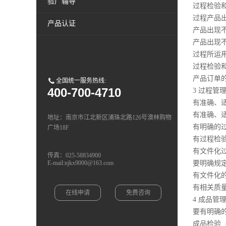
验厂辅导
过程检验
过程产品
产品认证
产品出现
产品出现
过程所运
过程检验
产品订单
全国统一服务热线:
400-700-4710
3 过程管
有准确、
有准确、
地址：南京市江北新区浦珠北路126号澳林购物
有明确的
广场18F
有过程检
有文件化
传真：025-58834900
E-mail:njkx9000@163.com
要明确规
有文件化
有相关质
在线申请
免费咨询
4 成品管
要有明确
成品检验