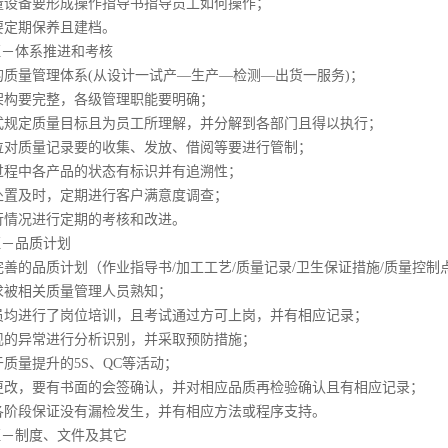
量设备要形成操作指导书指导员工如何操作；
要定期保养且建档。
证－体系推进和考核
的质量管理体系(从设计一试产—生产—检测—出货一服务)；
架构要完整，各级管理职能要明确；
式规定质量目标且为员工所理解，并分解到各部门且得以执行；
位对质量记录要的收集、发放、借阅等要进行管制；
过程中各产品的状态有标识并有追溯性；
处置及时，定期进行客户满意度调查；
行情况进行定期的考核和改进。
证－品质计划
完善的品质计划（作业指导书/加工工艺/质量记录/卫生保证措施/质量控
求被相关质量管理人员熟知；
员均进行了岗位培训，且考试通过方可上岗，并有相应记录；
现的异常进行分析识别，并采取预防措施；
质量提升的5S、QC等活动；
更改，要有书面的会签确认，并对相应品质再检验确认且有相应记录；
各阶段保证没有漏检发生，并有相应方法或程序支持。
证－制度、文件及其它