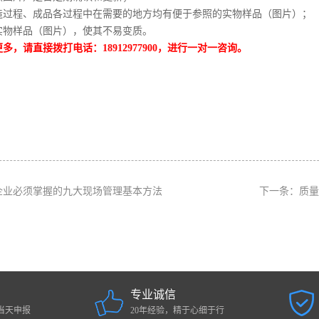
造过程、成品各过程中在需要的地方均有便于参照的实物样品（图片）；
实物样品（图片），使其不易变质。
多，请直接拨打电话：18912977900，进行一对一咨询。
企业必须掌握的九大现场管理基本方法
下一条：
质量
专业诚信
当天申报
20年经验，精于心细于行