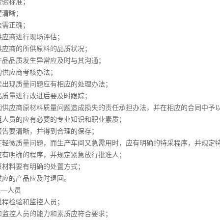
检验标准；
要清晰；
法需正确；
供应商进行现场评估；
供应商的所供原料的品质状况；
产品品质发生异常应及时与其沟通；
的供应商考核办法；
续出现质量问题应有相应的处理办法；
品质量进行改进后要及时跟踪；
因供应商原材料质量问题造成损失的责任承担办法，并在相应的合同中予
组人员的应有必要的专业知识和职业素质；
报告要清晰，并得到合理的保存；
在轻微质量问题，而生产车间又急需用时，应有明确的特采程序，并规定
应有明确的程序，并规定紧急放行批准人；
原材料要有明确的处置方式；
供应的产品应及时退回。
理—人员
过程检验和监控人员；
和监控人员的能力和素质应符合要求；