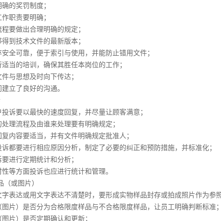
明确的奖罚制度；
工作职责要明确；
流程要做出合理明确的规定；
够得到技术文件的最新版本；
存安全可靠，便于索引与使用，并能防止错用文件；
行适当的培训，确保其胜任本岗位的工作；
文件与思想及时向下传达；
门建立了良好的沟通。
诉
户投诉要以最快的速度回复，并尽量让顾客满意；
的处理流程及由谁来处理要有明确规定；
回复内容要适当，并有文件明确规定批准人；
投诉都要进行相应原因分析，制定了必要的纠正和预防措施，并标准化；
诉要进行定期统计和分析；
时性等方面投诉也应进行统计和管理。
样品（或图片）
文字表达或用文字表达不清楚时，要形成实物样品封存或拍成照片作为参
（图片）是否分为合格限度样品与不合格限度样品，让员工明确判断标准
（图片）是否定期确认和更新；