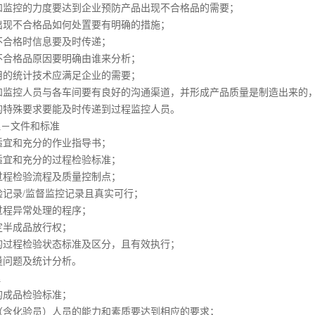
和监控的力度要达到企业预防产品出现不合格品的需要；
出现不合格品如何处置要有明确的措施；
不合格时信息要及时传递；
不合格品原因要明确由谁来分析；
用的统计技术应满足企业的需要；
和监控人员与各车间要有良好的沟通渠道，并形成产品质量是制造出来的
的特殊要求要能及时传递到过程监控人员。
理－文件和标准
适宜和充分的作业指导书；
适宜和充分的过程检验标准；
过程检验流程及质量控制点；
验记录/监督监控记录且真实可行；
过程异常处理的程序；
定半成品放行权；
的过程检验状态标准及区分，且有效执行；
量问题及统计分析。
理
的成品检验标准；
（含化验员）人员的能力和素质要达到相应的要求；