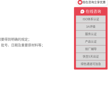
不成功不收费
在线咨询
ISO体系认证
3A评级
服务认证
限要得到明确的规定；
产品认证
、批号、日期及重要原材料等；
验厂辅导
快至5天出证
绿色通道可加急