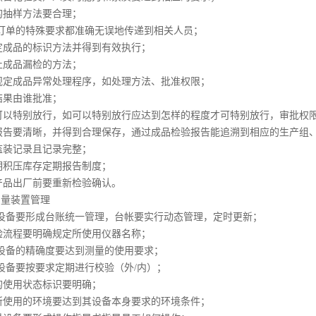
的抽样方法要合理；
/订单的特殊要求都准确无误地传递到相关人员；
定成品的标识方法并得到有效执行；
止成品漏检的方法；
规定成品异常处理程序，如处理方法、批准权限；
结果由谁批准；
可以特别放行，如可以特别放行应达到怎样的程度才可特别放行，审批权
报告要清晰，并得到合理保存，通过成品检验报告能追溯到相应的生产组
监装记录且记录完整；
期积压库存定期报告制度；
产品出厂前要重新检验确认。
测量装置管理
测没备要形成台账统一管理，台帐要实行动态管理，定时更新；
验流程要明确规定所使用仪器名称；
测设备的精确度要达到测量的使用要求；
设备要按要求定期进行校验（外/内）；
的使用状态标识要明确；
所使用的环境要达到其设备本身要求的环境条件；