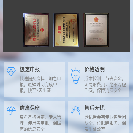
极速申报
价格透明
快速提交资料、加急申
成本控制，节省资金，
报，最短时间完成申
无隐形费用，绝不弄虚
报，快至7天出证
作假，保障消费安全
信息保密
售后无忧
资料严格保密，专人管
登记后会有专业售后团
理，使用需审批，保障
队全方位跟踪服务，保
您的信息安全
障出证效率