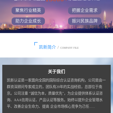
聚焦行业精英
把握企业需求
助力企业成长
振兴民族品牌
凯新简介
/
COMPANY FILE
关于我们
凯新认证是一家面向全国的国际综合认证咨询机构，公司是由一
群资深顾问专家成立的，团队有20年的实战经验，总部位于南
京。公司注重 “诚信为本，质量优先”，为企业提供体系认证咨
询、AAA信用认证、产品认证等服务。始终以提升企业管理水
平、改善企业生命力、提高 企业市场核心竞争为己任......