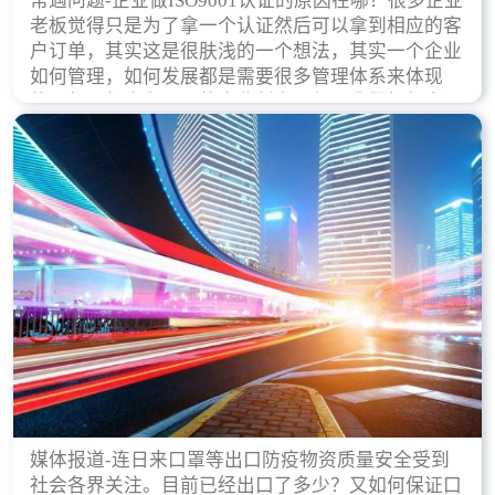
常遇问题-企业做ISO9001认证的原因在哪？很多企业
老板觉得只是为了拿一个认证然后可以拿到相应的客
户订单，其实这是很肤浅的一个想法，其实一个企业
如何管理，如何发展都是需要很多管理体系来体现
的，每天都会有不同的企业创立，但是我们如何去证
实一个企业的合法，有质量保证了？这就是ISO9001
认证体现价值的时候，那么键锋小编就来细说下企业
做ISO9001认证的根本原因。
媒体报道-连日来口罩等出口防疫物资质量安全受到
社会各界关注。目前已经出口了多少？又如何保证口