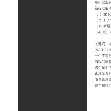
是组织业
新标准要
（1）赋
（2）引
（3）新
（4）统
关键词：
ISO/T
一个不可
当我们展望
这个词汇的
管理体系
质量管理
整合和社