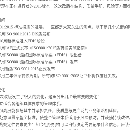
是现在正在进行着的2015版本，这次改版在结构、质量手册、风险等方面
时间
9001:2015 标准换版的进展，一直都是大家关注的焦点。以下是几个关键
5月ISO 9001:2015 DIS版发布
年10月新标准进入FDIS阶段
年1月IAF正式发布《ISO9001:2015版转换实施指南》
年5月ISO9001最终国际标准草案（FDIS）版出台
年7月ISO9001最终国际标准草案（FDIS）发布
9月新版ISO 9001:2015正式发布
年9月三年体系转换周期，所有的ISO 9001:2008证书都将作废且失效。
变化
01这次改版发生了很大的变化，这里列出几个最重要的变化：
建立适合各组织具体要求的管理体系。
组织高层能参与其中并承担责任，使质量与更广泛的业务策略相适应。
防范意识贯穿整个标准，使整个管理体系适用于风险预防，并鼓励持续改进
件的规定性要求更少：如今组织机构可以自行决定需要记录什么信息，应该