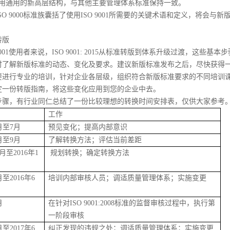
使用通用的新高层结构，与其他主要管理体系标准保持一致。
SO 9000标准族囊括了使用ISO 9001所需要的关键术语和定义，将会与新版I
转版
9001使用者来说，ISO 9001: 2015从标准转版到体系升级过渡，这些基
了解新版标准的动态、变化及要求。建议新版标准发布之后，尽快获得一份I
要进行专业的培训，针对企业各层级，组织符合新版标准要求的不同培训
定一份转版指南，将这些变化应用到您的企业中去。
步骤，有行业同仁总结了一份比较理想的转换时间安排表，仅供大家参考
工作
1月至7月
预见变化；提高内部意识
8月至9月
了解转换方法；评估当前差距
0月至2016年1
规划转换；确定转换方法
月至2016年6
培训内部审核人员；调适质量管理体系；实施变更
月
在针对ISO 9001:2008标准的监督审核过程中，执行第
一阶段审核
月至2017年6
纠正发现的违规之处；调适质量管理体系；实施变更