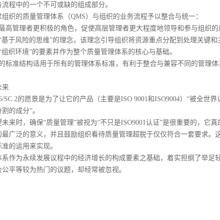
务流程中的一个不可或缺的组成部分。
求组织的质量管理体系（QMS）与组织的业务流程予以整合与统一：
予最高管理者更积极的角色，促使高层管理者更大程度地领导和参与组织的
入“基于风险的思维”的理念，该理念引导组织将资源重点分配到处理关键
增“组织环境”的要素并作为整个质量管理体系的核心与基础。
一的标准结构适用于所有的管理体系标准，有利于整合与兼容不同的管理体
未来
C 176/SC 2的愿景是为了让它的产品（主要是ISO 9001和ISO9004
分割的成分”。
未来时，确保“质量管理”被视为“不只是ISO9001认证”是很重要的，
最广泛的意义，并且鼓励组织看待质量管理超脱于仅仅符合一套要求。这可以
标准的运用来实现。
体系作为永续发展议程中的经济增长的构成要素之基础，着实担纲了举足
会公平等较为热门的议题，却经常被忽视。