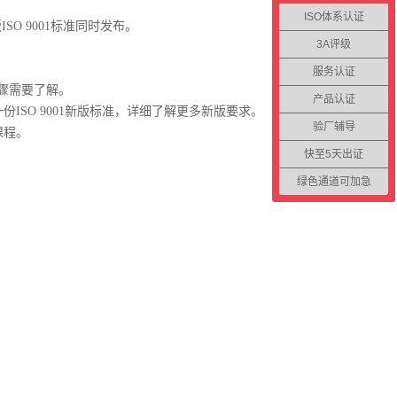
ISO体系认证
SO 9001标准同时发布。
3A评级
服务认证
本步骤需要了解。
产品认证
SO 9001新版标准，详细了解更多新版要求。
验厂辅导
课程。
快至5天出证
。
绿色通道可加急