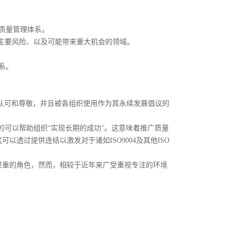
质量管理体系。
和主要风险、以及可能带来重大机会的领域。
系。
）“被全世界认可和尊敬，并且被各组织使用作为其永续发展倡议的
它真的可以帮助组织“实现长期的成功”。这意味着推广质量
透过提供连结以激发对于诸如ISO9004及其他ISO
轻重的角色，然而，相较于近年来广受重视专注的环境