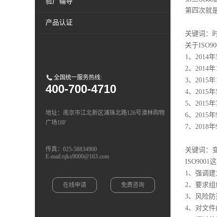
验厂辅导
第四次就
产品认证
关键词：
关于ISO
1、2014年
2、2014
全国统一服务热线:
3、2015
400-700-4710
4、2015
5、2015
地址：南京市江北新区浦珠北路126号澳林购物
6、2015年
广场18F
7、2018
传真：025-58834900
关键词：
E-mail:njkx9000@163.com
ISO90
1、强调
2、要求
在线申请
免费咨询
3、风险
4、对文