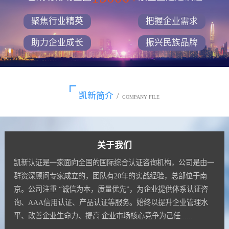
聚焦行业精英
把握企业需求
助力企业成长
振兴民族品牌
凯新简介
/
COMPANY FILE
关于我们
凯新认证是一家面向全国的国际综合认证咨询机构，公司是由一
群资深顾问专家成立的，团队有20年的实战经验，总部位于南
京。公司注重 “诚信为本，质量优先”，为企业提供体系认证咨
询、AAA信用认证、产品认证等服务。始终以提升企业管理水
平、改善企业生命力、提高 企业市场核心竞争为己任......