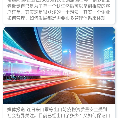
常遇问题-企业做ISO9001认证的原因在哪？很多企业
老板觉得只是为了拿一个认证然后可以拿到相应的客
户订单，其实这是很肤浅的一个想法，其实一个企业
如何管理，如何发展都是需要很多管理体系来体现
的，每天都会有不同的企业创立，但是我们如何去证
实一个企业的合法，有质量保证了？这就是ISO9001
认证体现价值的时候，那么键锋小编就来细说下企业
做ISO9001认证的根本原因。
媒体报道-连日来口罩等出口防疫物资质量安全受到
社会各界关注。目前已经出口了多少？又如何保证口