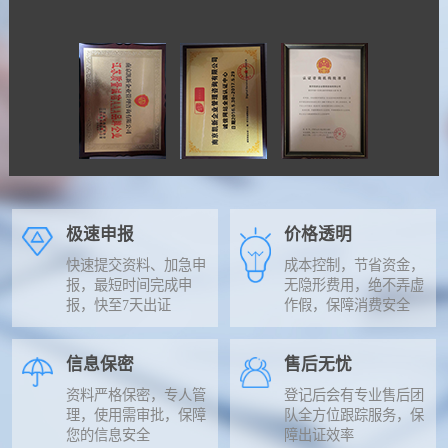
极速申报
价格透明
快速提交资料、加急申
成本控制，节省资金，
报，最短时间完成申
无隐形费用，绝不弄虚
报，快至7天出证
作假，保障消费安全
信息保密
售后无忧
资料严格保密，专人管
登记后会有专业售后团
理，使用需审批，保障
队全方位跟踪服务，保
您的信息安全
障出证效率