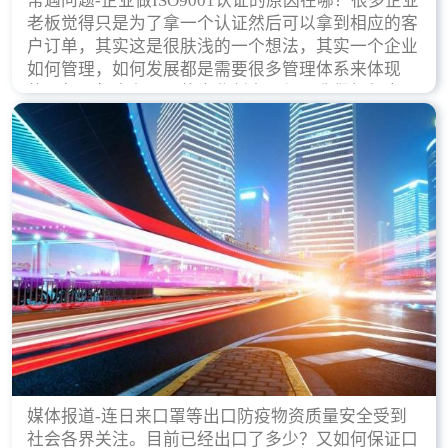
常遇问题-企业做ISO9001认证的原因在哪？很多企业
老板觉得只是为了拿一个认证然后可以拿到相应的客
户订单，其实这是很肤浅的一个想法，其实一个企业
如何管理，如何发展都是需要很多管理体系来体现
的，每天都会有不同的企业创立，但是我们如何去证
实一个企业的合法，有质量保证了？这就是ISO9001
认证体现价值的时候，那么键锋小编就来细说下企业
做ISO9001认证的根本原因。
媒体报道-连日来口罩等出口防疫物资质量安全受到
社会各界关注。目前已经出口了多少？又如何保证口