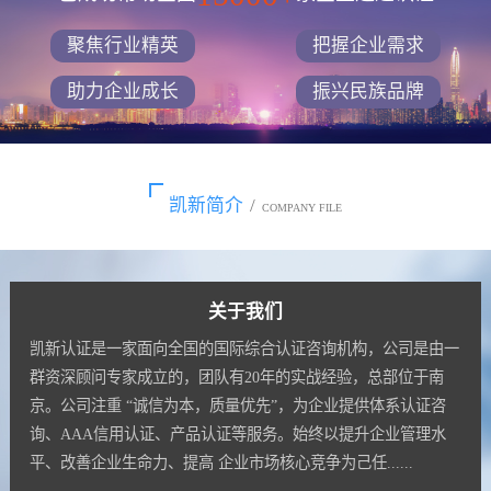
聚焦行业精英
把握企业需求
助力企业成长
振兴民族品牌
凯新简介
/
COMPANY FILE
关于我们
凯新认证是一家面向全国的国际综合认证咨询机构，公司是由一
群资深顾问专家成立的，团队有20年的实战经验，总部位于南
京。公司注重 “诚信为本，质量优先”，为企业提供体系认证咨
询、AAA信用认证、产品认证等服务。始终以提升企业管理水
平、改善企业生命力、提高 企业市场核心竞争为己任......