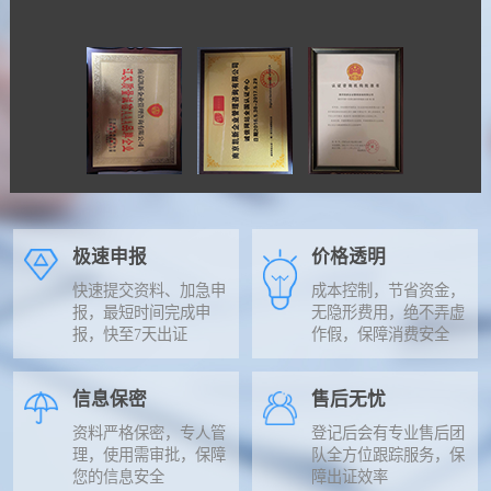
极速申报
价格透明
快速提交资料、加急申
成本控制，节省资金，
报，最短时间完成申
无隐形费用，绝不弄虚
报，快至7天出证
作假，保障消费安全
信息保密
售后无忧
资料严格保密，专人管
登记后会有专业售后团
理，使用需审批，保障
队全方位跟踪服务，保
您的信息安全
障出证效率