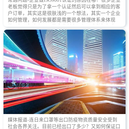
常遇问题-企业做ISO9001认证的原因在哪？很多企业
老板觉得只是为了拿一个认证然后可以拿到相应的客
户订单，其实这是很肤浅的一个想法，其实一个企业
如何管理，如何发展都是需要很多管理体系来体现
的，每天都会有不同的企业创立，但是我们如何去证
实一个企业的合法，有质量保证了？这就是ISO9001
认证体现价值的时候，那么键锋小编就来细说下企业
做ISO9001认证的根本原因。
媒体报道-连日来口罩等出口防疫物资质量安全受到
社会各界关注。目前已经出口了多少？又如何保证口