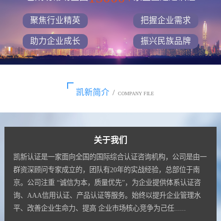
聚焦行业精英
把握企业需求
助力企业成长
振兴民族品牌
凯新简介
/
COMPANY FILE
关于我们
凯新认证是一家面向全国的国际综合认证咨询机构，公司是由一
群资深顾问专家成立的，团队有20年的实战经验，总部位于南
京。公司注重 “诚信为本，质量优先”，为企业提供体系认证咨
询、AAA信用认证、产品认证等服务。始终以提升企业管理水
平、改善企业生命力、提高 企业市场核心竞争为己任......