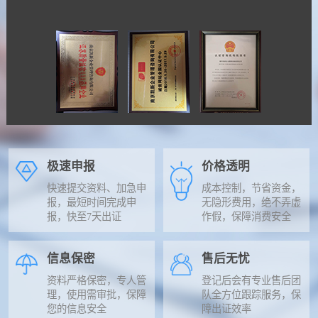
极速申报
价格透明
快速提交资料、加急申
成本控制，节省资金，
报，最短时间完成申
无隐形费用，绝不弄虚
报，快至7天出证
作假，保障消费安全
信息保密
售后无忧
资料严格保密，专人管
登记后会有专业售后团
理，使用需审批，保障
队全方位跟踪服务，保
您的信息安全
障出证效率