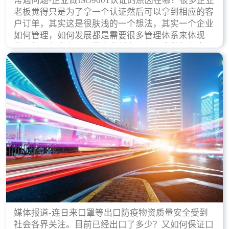
常遇问题-企业做ISO9001认证的原因在哪？很多企业
老板觉得只是为了拿一个认证然后可以拿到相应的客
户订单，其实这是很肤浅的一个想法，其实一个企业
如何管理，如何发展都是需要很多管理体系来体现
的，每天都会有不同的企业创立，但是我们如何去证
实一个企业的合法，有质量保证了？这就是ISO9001
认证体现价值的时候，那么键锋小编就来细说下企业
做ISO9001认证的根本原因。
媒体报道-连日来口罩等出口防疫物资质量安全受到
社会各界关注。目前已经出口了多少？又如何保证口