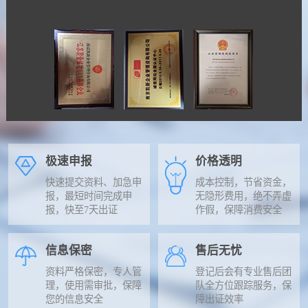
极速申报
价格透明
快速提交资料、加急申
成本控制，节省资金，
报，最短时间完成申
无隐形费用，绝不弄虚
报，快至7天出证
作假，保障消费安全
信息保密
售后无忧
资料严格保密，专人管
登记后会有专业售后团
理，使用需审批，保障
队全方位跟踪服务，保
您的信息安全
障出证效率