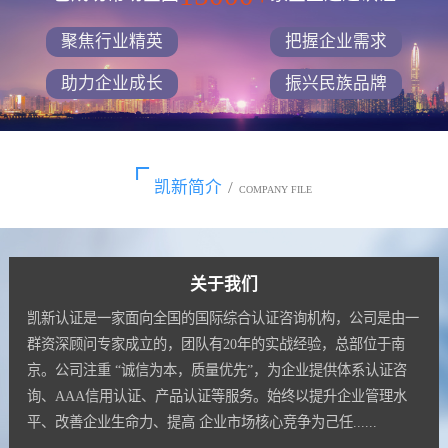
聚焦行业精英
把握企业需求
助力企业成长
振兴民族品牌
凯新简介
/
COMPANY FILE
关于我们
凯新认证是一家面向全国的国际综合认证咨询机构，公司是由一
群资深顾问专家成立的，团队有20年的实战经验，总部位于南
京。公司注重 “诚信为本，质量优先”，为企业提供体系认证咨
询、AAA信用认证、产品认证等服务。始终以提升企业管理水
平、改善企业生命力、提高 企业市场核心竞争为己任......