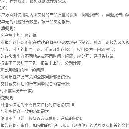
ts）定义、计算规则、豁免规则及计算公式：
定义：
客户方面对使用期内所交付的产品质量的投诉（问题报告）。问题报告由
或单元的问题报告数量，按产品类别报告。
计算规则：
仅对客户提出的问题计算
如果所报告的问题不能在后续的调查中被发现是重复的，则该问题报告必须
同一地点、时间的相同问题，重复开出的报告，应归类为一问题报告；
相同的缺失发生在不同地点或不同时间之问题，应分开计算报告数量;
多个报告不同类别而同列一报告书上时，分别计算；
计算当月收到的NPR的问题；
与一般可用性产品有关的全部问题都要统计。
产品交付或交付后的所有问题报告均需计算;
告时不需区分严重度。
豁免规则:
户对组织决定的不需要文件化的信息请求(IR)
客户与组织协商一致的功能需求；
产品使用不当（并非按协议方式使用）造成的问题;
客户报告的例行事件，如预期的维护、现场可更换单元的返回以及相关的文档,