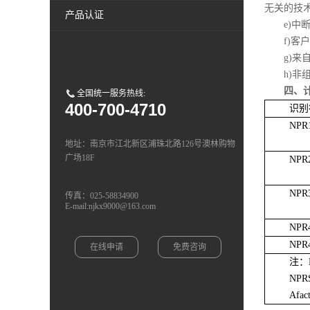
无关的技
产品认证
e)中
f)客
g)
h)
四、
全国统一服务热线:
400-700-4710
识别
NPR
地址：南京市江北新区浦珠北路126号澳林购物
广场18F
NPR
NPR
传真：025-58834900
E-mail:njkx9000@163.com
NPR
NPR
在线申请
免费咨询
注：
NP
Afa