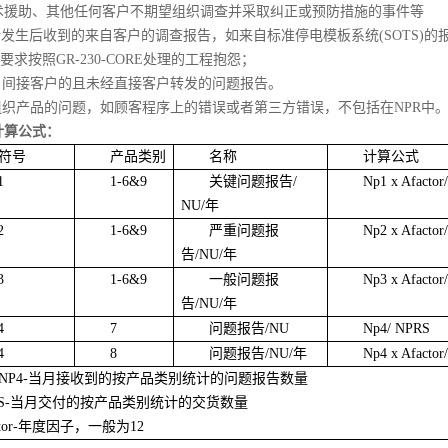
术援助、其他任何客户不期望组织调查并采取纠正或预防措施的事件等
断发生后收到的来自客户的调查报告，如来自标准停电模板系统(SOTS)的
户要求按照GR-230-CORE处理的工程抱怨；
来自间接客户的且未经直接客户转发的问题报告。
非组织产品的问题，如顾客程序上的错误或者第三方错误，不包括在NPR中
计算公式：
符号
产品类别
名称
计算公式
1
1-6&9
关键问题报告/
Np1 x Afactor
NU/年
2
1-6&9
严重问题报
Np2 x Afactor
告/NU/年
3
1-6&9
一般问题报
Np3 x Afactor
告/NU/年
4
7
问题报告/NU
Np4/ NPRS
4
8
问题报告/NU/年
Np4 x Afactor
NP4-当月接收到的按产品类别统计的问题报告数量
RS-当月交付的按产品类别统计的交货数量
ctor-年度因子，一般为12