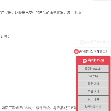
客户提出，反映出已交付的产品的质量状况，每月平均
被计算；
请问你们公司在哪里？
在线咨询
ISO体系认证
3A评级
服务认证
产品认证
验厂辅导
快至5天出证
如回厂返修品(RMA)、软件升级、与产品或工艺缺陷