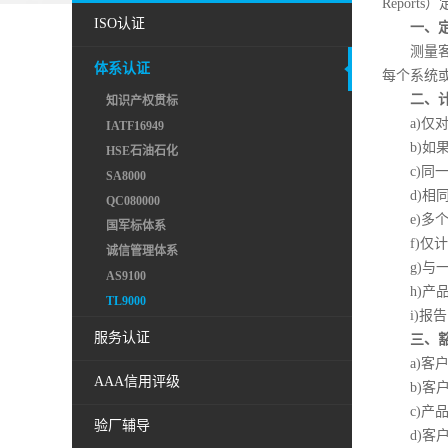
Repor
ISO认证
一、
测量
体系认证
每个系统
二、
知识产权贯标
a)
IATF16949
b)
HSE石油石化
c)
SA8000
d)
QC080000
e)
国军标体系
f)仅
诚信管理体系
g)
AS9100
h)
TL9000
i)报
服务认证
三、
a)客
AAA信用评级
b)
c)
验厂辅导
d)