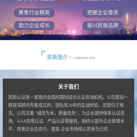
聚焦行业精英
把握企业需求
助力企业成长
振兴民族品牌
凯新简介
/
COMPANY FILE
关于我们
凯新认证是一家面向全国的国际综合认证咨询机构，公司是由一
群资深顾问专家成立的，团队有20年的实战经验，总部位于南
京。公司注重 “诚信为本，质量优先”，为企业提供体系认证咨
询、AAA信用认证、产品认证等服务。始终以提升企业管理水
平、改善企业生命力、提高 企业市场核心竞争为己任......