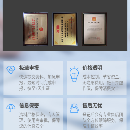
极速申报
价格透明
快速提交资料、加急申
成本控制，节省资金，
报，最短时间完成申
无隐形费用，绝不弄虚
报，快至7天出证
作假，保障消费安全
信息保密
售后无忧
资料严格保密，专人管
登记后会有专业售后团
理，使用需审批，保障
队全方位跟踪服务，保
您的信息安全
障出证效率