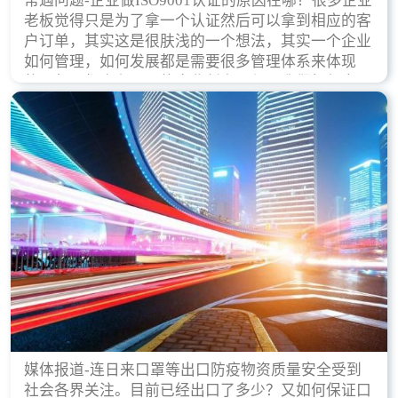
常遇问题-企业做ISO9001认证的原因在哪？很多企业
老板觉得只是为了拿一个认证然后可以拿到相应的客
户订单，其实这是很肤浅的一个想法，其实一个企业
如何管理，如何发展都是需要很多管理体系来体现
的，每天都会有不同的企业创立，但是我们如何去证
实一个企业的合法，有质量保证了？这就是ISO9001
认证体现价值的时候，那么键锋小编就来细说下企业
做ISO9001认证的根本原因。
媒体报道-连日来口罩等出口防疫物资质量安全受到
社会各界关注。目前已经出口了多少？又如何保证口