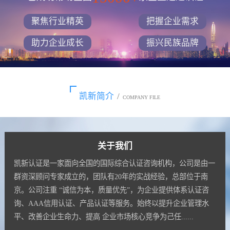
聚焦行业精英
把握企业需求
助力企业成长
振兴民族品牌
凯新简介
/
COMPANY FILE
关于我们
凯新认证是一家面向全国的国际综合认证咨询机构，公司是由一
群资深顾问专家成立的，团队有20年的实战经验，总部位于南
京。公司注重 “诚信为本，质量优先”，为企业提供体系认证咨
询、AAA信用认证、产品认证等服务。始终以提升企业管理水
平、改善企业生命力、提高 企业市场核心竞争为己任......