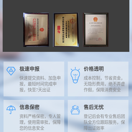
极速申报
价格透明
快速提交资料、加急申
成本控制，节省资金，
报，最短时间完成申
无隐形费用，绝不弄虚
报，快至7天出证
作假，保障消费安全
信息保密
售后无忧
资料严格保密，专人管
登记后会有专业售后团
理，使用需审批，保障
队全方位跟踪服务，保
您的信息安全
障出证效率