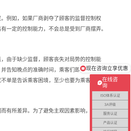
。例如，如果厂商剥夺了顾客的监督控制权
易有一定的控制能力，不会总是受到厂商摆弄。
现在咨询立享优惠
，由于缺少监督，顾客丧失对局势的控制能
不成功不收费
，并告知晚点的准确时间，乘客们即使不喜欢这
在线咨
就不单是告诉乘客困境，至少也要为乘客解决必
询
ISO体系认证
3A评级
而有所差异。为了避免主观因素影响，在生
服务认证
产品认证