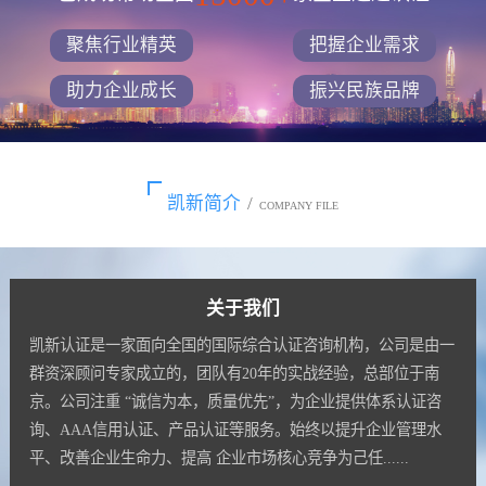
聚焦行业精英
把握企业需求
助力企业成长
振兴民族品牌
凯新简介
/
COMPANY FILE
关于我们
凯新认证是一家面向全国的国际综合认证咨询机构，公司是由一
群资深顾问专家成立的，团队有20年的实战经验，总部位于南
京。公司注重 “诚信为本，质量优先”，为企业提供体系认证咨
询、AAA信用认证、产品认证等服务。始终以提升企业管理水
平、改善企业生命力、提高 企业市场核心竞争为己任......