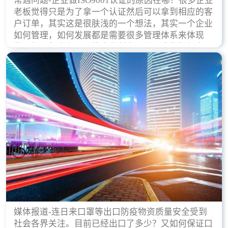
常遇问题-企业做ISO9001认证的原因在哪？很多企业
老板觉得只是为了拿一个认证然后可以拿到相应的客
户订单，其实这是很肤浅的一个想法，其实一个企业
如何管理，如何发展都是需要很多管理体系来体现
的，每天都会有不同的企业创立，但是我们如何去证
实一个企业的合法，有质量保证了？这就是ISO9001
认证体现价值的时候，那么键锋小编就来细说下企业
做ISO9001认证的根本原因。
媒体报道-连日来口罩等出口防疫物资质量安全受到
社会各界关注。目前已经出口了多少？又如何保证口