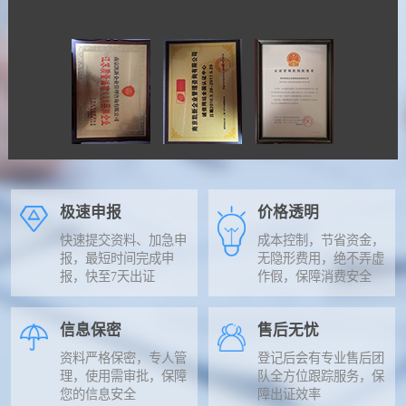
极速申报
价格透明
快速提交资料、加急申
成本控制，节省资金，
报，最短时间完成申
无隐形费用，绝不弄虚
报，快至7天出证
作假，保障消费安全
信息保密
售后无忧
资料严格保密，专人管
登记后会有专业售后团
理，使用需审批，保障
队全方位跟踪服务，保
您的信息安全
障出证效率