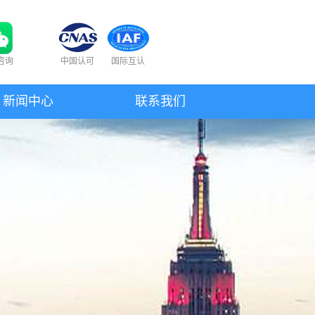
咨询
中国认可
国际互认
新闻中心
联系我们