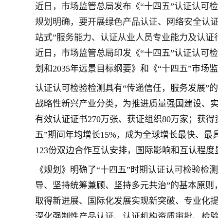
近日，市场监管总局发布《“十四五”认证认可
规划明确，要开展绿色产品认证、网络安全认证
站式”服务能力、认证从业人员专业能力及认证
近日，市场监管总局印发《“十四五”认证认可
划和2035年远景目标纲要》和《“十四五”市
认证认可检验检测具有“传递信任，服务发展”
战略性新兴产业分类，为推进质量强国建设、实
有效认证证书270万张、获证组织80万家；获得
五”期间年均增长15%，成为全球增长最快、最
123份双边合作互认安排，国际影响和互认程度
《规划》明确了“十四五”时期认证认可检验检
导、坚持统筹兼顾、坚持多元共治”的基本原则
取得新进展、国际化发展实现新突破、专业化提
深化强制性产品认证、认证机构资质审批、检