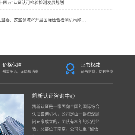
“十四五”认证认可检验检测发展规划
认监委：这些领域将开展国际检验检测机构能力验证活动
价格保障
证书权威
郑重承诺，无隐形消费
证书信息，均有备案
凯新认证咨询中心
凯新认证是一家面向全国的国际综合
认证咨询机构，公司是由一群资深顾
问专家成立的，团队有20年的实战经
验，总部位于南京。公司注重 “诚信