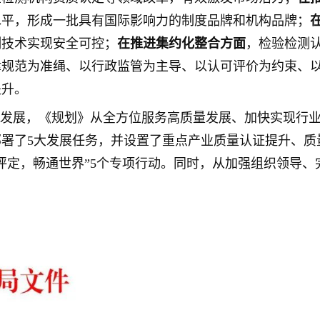
水平，形成一批具有国际影响力的制度品牌和机构品牌；
测技术实现安全可控；
在推进集约化整合方面
，检验检测认
律规范为准绳、以行政监管为主导、以认可评价为约束、
提升。
业发展，《规划》从全方位服务高质量发展、加快实现行
署了5大发展任务，并设置了重点产业质量认证提升、质
评定，畅通世界”5个专项行动。同时，从加强组织领导