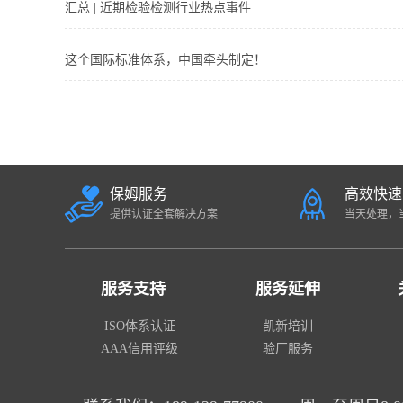
汇总 | 近期检验检测行业热点事件
这个国际标准体系，中国牵头制定！
保姆服务
高效快速
提供认证全套解决方案
当天处理，
服务支持
服务延伸
ISO体系认证
凯新培训
AAA信用评级
验厂服务