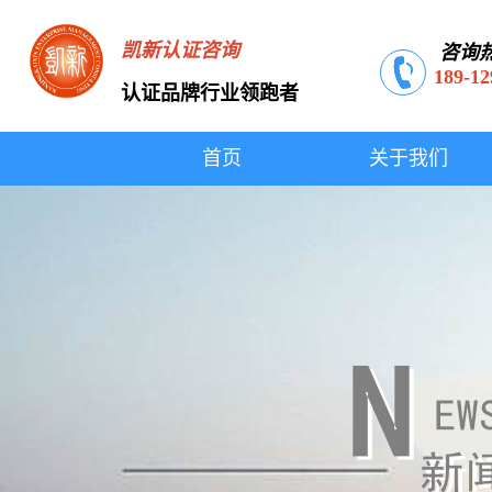
凯新认证咨询
咨询
189-12
认证品牌行业领跑者
首页
关于我们