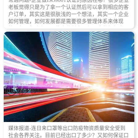
常遇问题-企业做ISO9001认证的原因在哪？很多企业
老板觉得只是为了拿一个认证然后可以拿到相应的客
户订单，其实这是很肤浅的一个想法，其实一个企业
如何管理，如何发展都是需要很多管理体系来体现
的，每天都会有不同的企业创立，但是我们如何去证
实一个企业的合法，有质量保证了？这就是ISO9001
认证体现价值的时候，那么键锋小编就来细说下企业
做ISO9001认证的根本原因。
媒体报道-连日来口罩等出口防疫物资质量安全受到
社会各界关注。目前已经出口了多少？又如何保证口