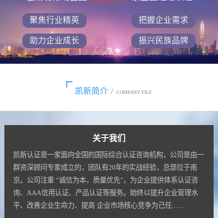
聚焦行业精英
把握企业需求
助力企业成长
振兴民族品牌
凯新简介
/
COMPANY FILE
关于我们
凯新认证是一家面向全国的国际综合认证咨询机构，公司是由一
群资深顾问专家成立的，团队有20年的实战经验，总部位于南
京。公司注重 “诚信为本，质量优先”，为企业提供体系认证咨
询、AAA信用认证、产品认证等服务。始终以提升企业管理水
平、改善企业生命力、提高 企业市场核心竞争为己任......