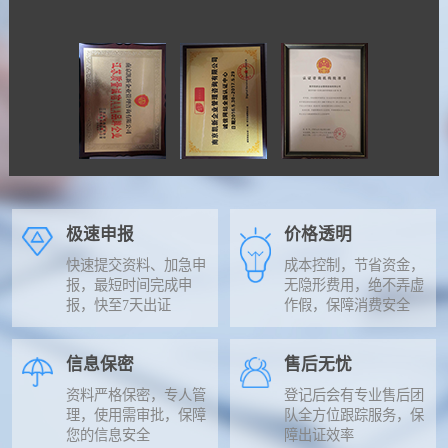
极速申报
价格透明
快速提交资料、加急申
成本控制，节省资金，
报，最短时间完成申
无隐形费用，绝不弄虚
报，快至7天出证
作假，保障消费安全
信息保密
售后无忧
资料严格保密，专人管
登记后会有专业售后团
理，使用需审批，保障
队全方位跟踪服务，保
您的信息安全
障出证效率