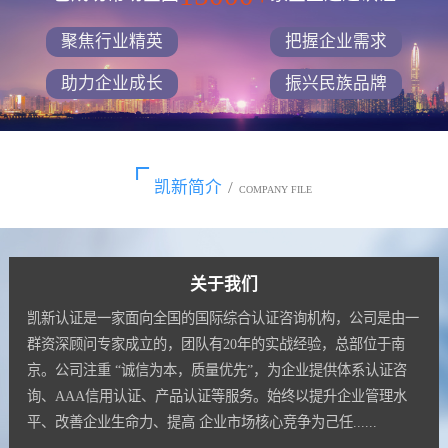
聚焦行业精英
把握企业需求
助力企业成长
振兴民族品牌
凯新简介
/
COMPANY FILE
关于我们
凯新认证是一家面向全国的国际综合认证咨询机构，公司是由一
群资深顾问专家成立的，团队有20年的实战经验，总部位于南
京。公司注重 “诚信为本，质量优先”，为企业提供体系认证咨
询、AAA信用认证、产品认证等服务。始终以提升企业管理水
平、改善企业生命力、提高 企业市场核心竞争为己任......