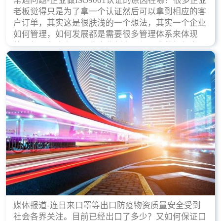
常遇问题-企业做ISO9001认证的原因在哪？很多企业
老板觉得只是为了拿一个认证然后可以拿到相应的客
户订单，其实这是很肤浅的一个想法，其实一个企业
如何管理，如何发展都是需要很多管理体系来体现
的，每天都会有不同的企业创立，但是我们如何去证
实一个企业的合法，有质量保证了？这就是ISO9001
认证体现价值的时候，那么键锋小编就来细说下企业
做ISO9001认证的根本原因。
媒体报道-连日来口罩等出口防疫物资质量安全受到
社会各界关注。目前已经出口了多少？又如何保证口