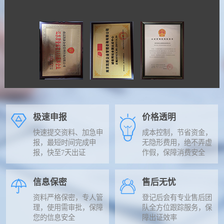
极速申报
价格透明
快速提交资料、加急申
成本控制，节省资金，
报，最短时间完成申
无隐形费用，绝不弄虚
报，快至7天出证
作假，保障消费安全
信息保密
售后无忧
资料严格保密，专人管
登记后会有专业售后团
理，使用需审批，保障
队全方位跟踪服务，保
您的信息安全
障出证效率