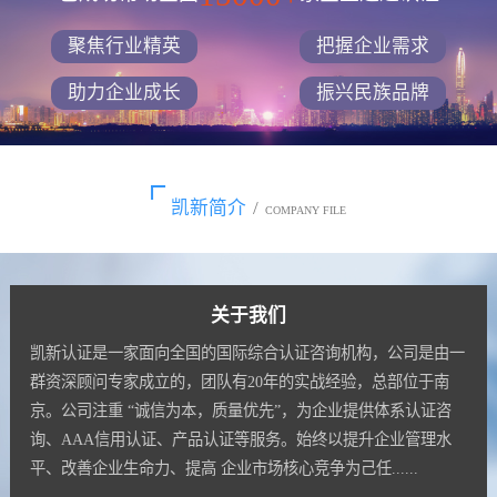
聚焦行业精英
把握企业需求
助力企业成长
振兴民族品牌
凯新简介
/
COMPANY FILE
关于我们
凯新认证是一家面向全国的国际综合认证咨询机构，公司是由一
群资深顾问专家成立的，团队有20年的实战经验，总部位于南
京。公司注重 “诚信为本，质量优先”，为企业提供体系认证咨
询、AAA信用认证、产品认证等服务。始终以提升企业管理水
平、改善企业生命力、提高 企业市场核心竞争为己任......