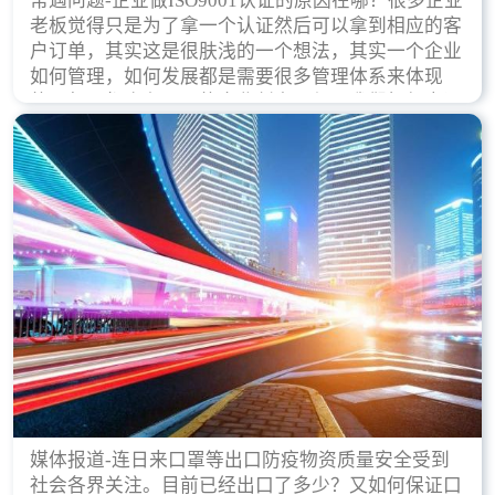
常遇问题-企业做ISO9001认证的原因在哪？很多企业
老板觉得只是为了拿一个认证然后可以拿到相应的客
户订单，其实这是很肤浅的一个想法，其实一个企业
如何管理，如何发展都是需要很多管理体系来体现
的，每天都会有不同的企业创立，但是我们如何去证
实一个企业的合法，有质量保证了？这就是ISO9001
认证体现价值的时候，那么键锋小编就来细说下企业
做ISO9001认证的根本原因。
媒体报道-连日来口罩等出口防疫物资质量安全受到
社会各界关注。目前已经出口了多少？又如何保证口