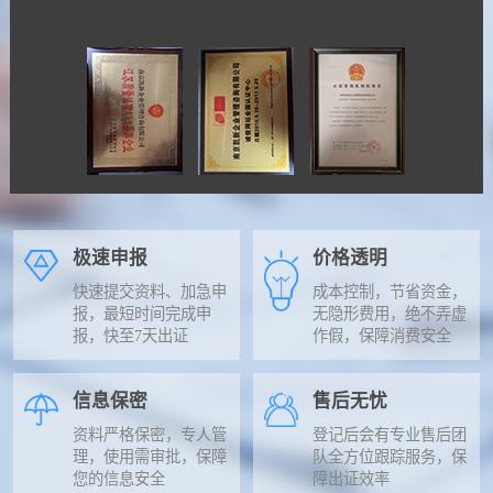
极速申报
价格透明
快速提交资料、加急申
成本控制，节省资金，
报，最短时间完成申
无隐形费用，绝不弄虚
报，快至7天出证
作假，保障消费安全
信息保密
售后无忧
资料严格保密，专人管
登记后会有专业售后团
理，使用需审批，保障
队全方位跟踪服务，保
您的信息安全
障出证效率