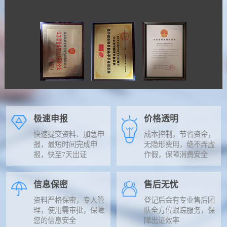
极速申报
价格透明
快速提交资料、加急申
成本控制，节省资金，
报，最短时间完成申
无隐形费用，绝不弄虚
报，快至7天出证
作假，保障消费安全
信息保密
售后无忧
资料严格保密，专人管
登记后会有专业售后团
理，使用需审批，保障
队全方位跟踪服务，保
您的信息安全
障出证效率