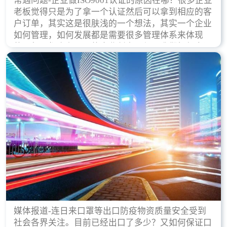
常遇问题-企业做ISO9001认证的原因在哪？很多企业
老板觉得只是为了拿一个认证然后可以拿到相应的客
户订单，其实这是很肤浅的一个想法，其实一个企业
如何管理，如何发展都是需要很多管理体系来体现
的，每天都会有不同的企业创立，但是我们如何去证
实一个企业的合法，有质量保证了？这就是ISO9001
认证体现价值的时候，那么键锋小编就来细说下企业
做ISO9001认证的根本原因。
媒体报道-连日来口罩等出口防疫物资质量安全受到
社会各界关注。目前已经出口了多少？又如何保证口